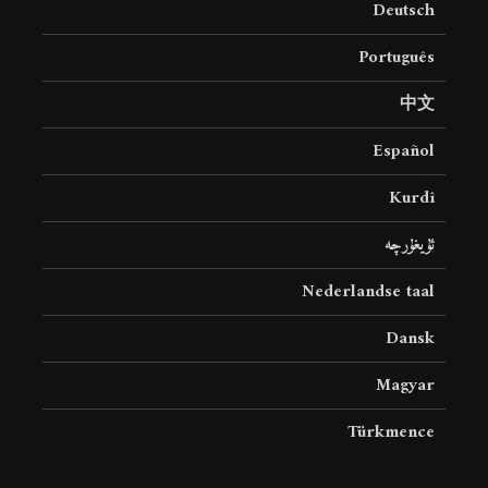
Deutsch
19 جولای 2026
36 نمایش ها
Português
中文
Español
Kurdî
ئۇيغۇرچە
Nederlandse taal
Dansk
Magyar
Türkmence