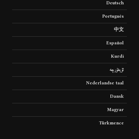
Deutsch
19 جولای 2026
36 نمایش ها
Português
中文
Español
Kurdî
ئۇيغۇرچە
Nederlandse taal
Dansk
Magyar
Türkmence