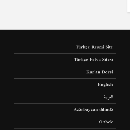
Türkçe Resmi Site
Türkçe Fetva Sitesi
Kur’an Dersi
English
العربية
Azərbaycan dilində
O’zbek