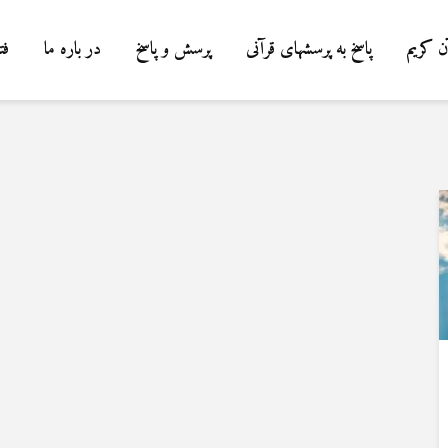
ن کریم
پاسخ به پرسشهای قرآنی
پرسش و پاسخ
در باره ما
فت