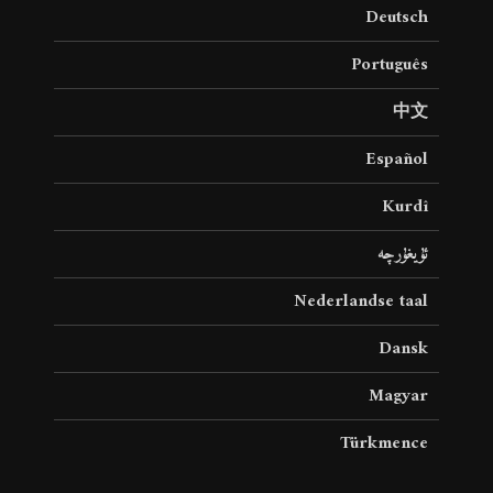
Deutsch
Português
中文
Español
Kurdî
ئۇيغۇرچە
Nederlandse taal
Dansk
Magyar
Türkmence