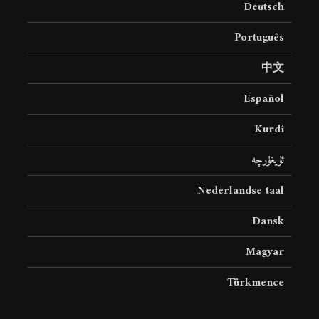
Deutsch
8 جولای 2026
24 نمایش ها
Português
中文
Español
Kurdî
ئۇيغۇرچە
Nederlandse taal
Dansk
Magyar
Türkmence