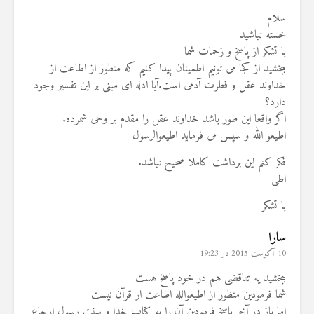
سلام
خسته نباشید
با تشکر از پاسخ و زحمات شما
ببخشید از کجا می تونیم اطمینان پیدا کنیم که منطور از اطاعت از
خداوند عقل و فطرت آدمی است.آیا ادله ای مبنی بر این تفسیر وجود
دارد؟
اگر واقعا این طور باشد خداوند عقل را مقدم بر وحی شمرده.
اطیعو الله و سپس می فرماید اطیعوالرسول
فکر کنم این برداشت کاملا صحیح نباشد.
اطی
با تشکر
سارا
10 آگوست 2015 در 19:23
ببخشيد يه تناقضى هم در خود پاسخ هست
شما فرمودين منظور از اطيعوالله اطاعت از قرآن نيست
اما باز در آخر پاسخ فرمودين آن را به كتاب خدا و سنت رسول إرجاع