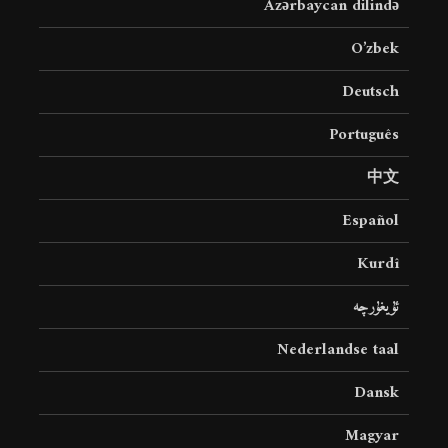
Azərbaycan dilində
O’zbek
Deutsch
Português
中文
Español
Kurdî
ئۇيغۇرچە
Nederlandse taal
Dansk
Magyar