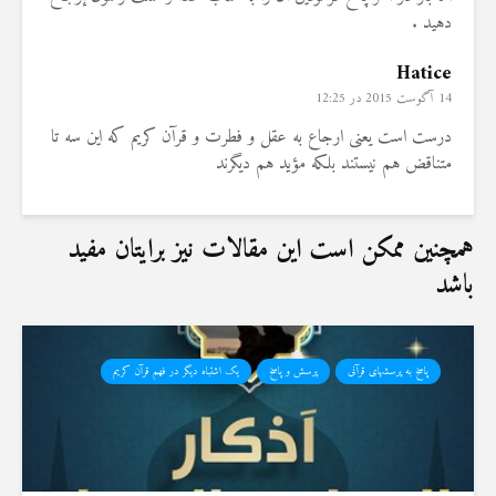
دهيد .
Hatice
14 آگوست 2015 در 12:25
درست است یعنی ارجاع به عقل و فطرت و قرآن کریم که این سه تا
متناقض هم نیستند بلکه مؤید هم دیگرند
همچنین ممکن است این مقالات نیز برایتان مفید
باشد
پاسخ به پرسشهای قرآنی
پرسش و پاسخ
یک اشتباه دیگر در فهم قرآن کریم