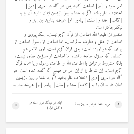
امر خود را ‏‏[نيز] اطاعت كنيد پس هر گاه در امرى [دينى]
اختلاف نظر يافتيد اگر به خدا ‏و روز بازپسين ايمان داريد آن را به
[كتاب] خدا و [سنت] پيامبر [او] عرضه ‏بداريد اين بهتر و
نيك‏فرجام‏تر است
منظور از اطیعوا الله اطاعت از قرآن کریم نیست، بلکه پیروی و
اطاعت از ‏عقل و فطرت سالم است. اما اطاعت از رسول اطاعت از
پیامی که هو آورده ‏است، یعنی قرآن کریم است. اولی الامر هم
کسانی که مسؤل جامعه باشند. اما ‏اطاعت از مسؤلین مطلق نیست،
بلکه مشروط بر توافق با اطاعت الله و ‏اطاعت رسول و یا همان قرآن
کریم است. این شرط را از این امر می فهمیم ‏که گفته شده است: هر
گاه در امرى [دينى] اختلاف نظر يافتيد اگر به خدا و ‏روز بازپسين
ايمان داريد آن را به [كتاب] خدا و [سنت] پيامبر [او] عرضه ‏بداريد
ایمان از دیدگاه فرق اسلامی
مریم واقعا خواهر هارون بود؟ ‏
(بخش اول)