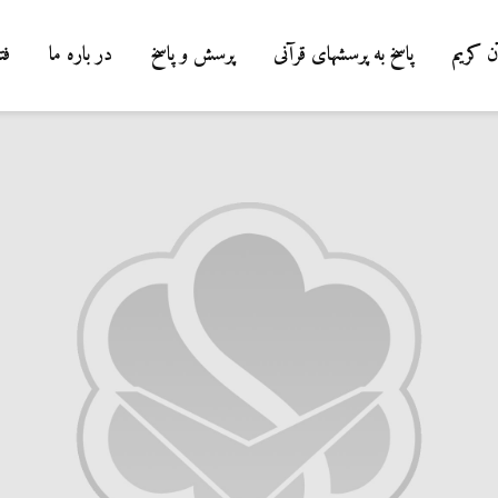
ن کریم
پاسخ به پرسشهای قرآنی
پرسش و پاسخ
در باره ما
فت
درباره سنگ زدن به
شیطان و دویدن مردا
میان صفا و مروه
20 جولای 2026