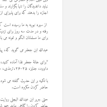
نباید داغدیدگان را تنها بگزارند و 
اجازه را بدهند که برای پذیرایی ا
از سیره نبویه به ما رسیده اس
رفته و در مدت سه روز برای نزدیکا
برای ما مسلمانان الگو و نمونه می با
عبدالله ابن جعفر می گوید که، پی
“برای خانۀ جعفر غذا آماده کنید، 
داوود، جنایز، ۲۵-۲۶،ترمذی، جنایز۲۱، ابن ماجه،جنایز۵۹، احمد ابن حنبل، ۶/۳۸۰)
با تکیه بر این حدیث گفته می شود ک
حاضر کردن مکروه است.
حتی جریر ابن عبدالله البجلی روایت
حاضر کردن را گناهی مانند جمع شد