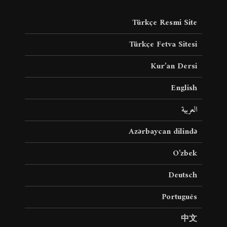
Türkçe Resmi Site
Türkçe Fetva Sitesi
Kur’an Dersi
English
العربية
Azərbaycan dilində
O’zbek
Deutsch
Português
中文