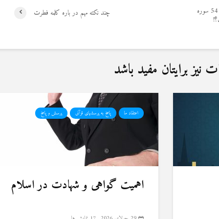
آیا تعبیر “خودتان را بکشید” در آیه 54 سوره
چند نکته مهم در باره کلمه فطرت
؟!
نیز برایتان مفید باشد
اعتقاد ما
پاسخ به پرسشهای قرآنی
پرسش و پاسخ
اهمیت گواهی و شهادت در اسلام
29 جولای 2026
17 نمایش ها