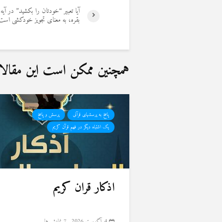
بقره، به معنای تجویز خودکشی است
همچنین ممکن است این مقالات 
پاسخ به پرسشهای قرآنی
پرسش و پاسخ
یک اشتباه دیگر در فهم قرآن کریم
اذکار قران کریم
4 آگوست 2026
7 نمایش ها