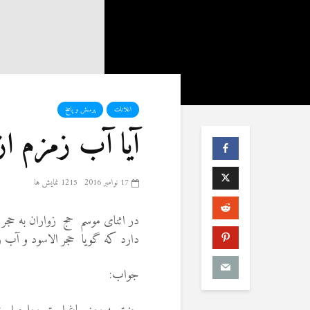
اعلانات
پرسش و پاسخ
آیا آب زمزم ا
17 نوامبر 2016
1215 نمایش ها
در اثنای موسم حج زواران به حجر
دارد که گویا حجر الاسود و آب زم
جواب: