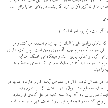
 که در زیز زمین بهشت موجود نیست و این دلیل است که زمزم از
 ما قران کریم ذکر می شود که بهشت در بالای آسمانها واقع است:
أْوى‌
نزد آن است
.
(سوره نجم 14-15)
که سالهای زیادی ملیونها انسان از آب زمزم استفاده می کنند و می
ظر نمی خورد. آب زمزم بهترین آب روی زمین است.
پس زمزم دارای
فن نمی گردد و شفای بیماری است و هیچگاه نمی خشکد. چنانچه
زمزم در خواب دید که در حالیکه حفر می کند، نه می خشکد و نه
ب را دید.
سعی در مخدوش نمودن افکار در خصوص آیات الهی را دارند، چنانچه در
ی طی نامه ای به مطبوعات اروپائی اظهار داشت که آب زمزم برای
شان مبنی بر این بود که چون خانه کعبه در محل گودی قرار دارد
شهر واقع گشته، در نتیجه نفوذ آبهای زائد مختلف شهر به این چاه، آب