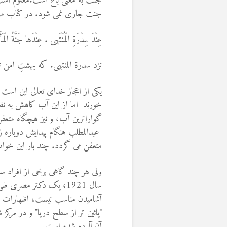
جنت به معنی باغ است.معلوم است
جنت جاری نمی شود. در کتاب مقدس
عِنْدَ سِدْرَةِ الْمُنْتَهى‌ . عِنْدَها جَنَّةُ الْمَ
نزد سدرة المنتهى. كه بهشتِ امن 
یکی از اعجاز خدای تعالی این است 
خورند اما از این آب کاهش به ن
گواراترین آب، و نیز هیچگاه متع
عبدالمطلب هنگام پیدایش دوباره 
متعفن می گردد. چند بار این خوا
ولی هر چند گاهی برخی از افراد 
سال 1921، یک دکتر مصر
آشامیدن مناسب نیست، اظهارات ای
"پائین تر از سطح دریا" و در مرکز 
آن آلوده شده است.