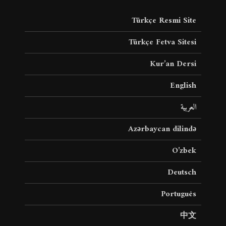
Türkçe Resmi Site
Türkçe Fetva Sitesi
Kur’an Dersi
English
العربية
Azərbaycan dilində
O’zbek
Deutsch
Português
中文