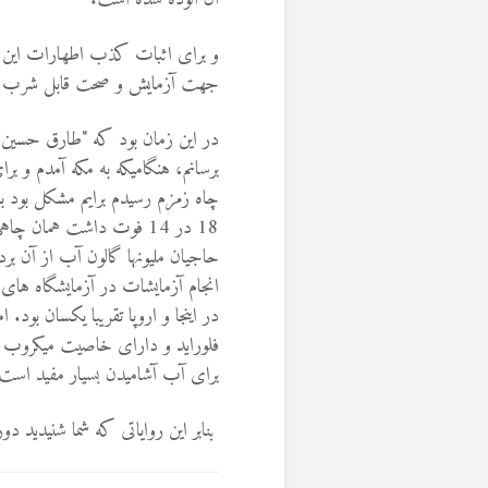
و برای اثبات کذب اطهارات این د
جهت آزمایش و صحت قابل شرب آن به
در این زمان بود که "طارق حسین ر
برسانم، هنگامیکه به مکه آمدم و ب
چاه زمزم رسیدم برایم مشکل بود ب
18 در 14 فوت داشت همان
حاجیان ملیونها گالون آب از آن ب
انجام آزمایشات در آزمایشگاه های ا
در اینجا و اروپا تقریبا یکسان بود
.
ام
فلوراید و دارای خاصیت میکروب ک
برای آب آشامیدن بسیار مفید است
بنابر این روایاتی که شما شنیدید