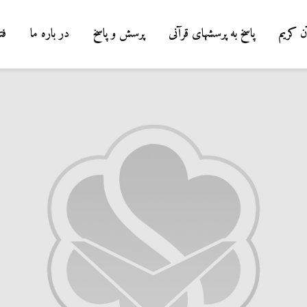
ن کریم
پاسخ به پرسشهای قرآنی
پرسش و پاسخ
در باره ما
فت
درباره سنگ زدن ب
شیطان و دویدن مر
میان صفا و مروه
20 جولای 2026