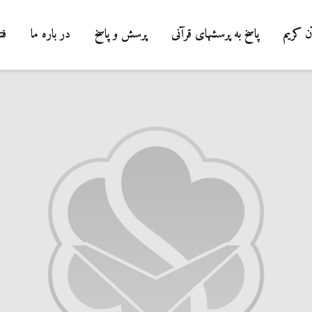
ن کریم
پاسخ به پرسشهای قرآنی
پرسش و پاسخ
در باره ما
فت
درب
شیط
میا
0