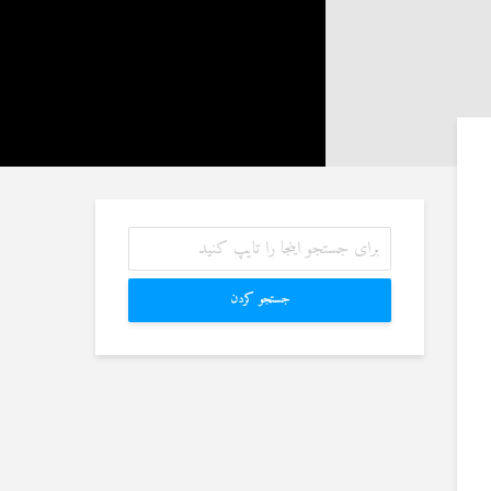
آیا سوراخ کردن کشتی،
رم به سراغ زن دیگری
کشتن آن نوجوان و ساختن
، اما مرا طلاق
دیوار، ارتباطی با علم غیبِ
دهد. چه باید کرد؟
آینده داشت؟
1 جولای 2026
8 جولای 2026
23 نمایش ها
اگر مسلمانی فردی
منظور از «وَفق» و حکم
مسلمان را بکشد، حکم
ساختن یا درخواست آن
ص درباره او اجرا
4 جولای 2026
شود؟
15 نمایش ها
1 جولای 2026
جستجو کردن