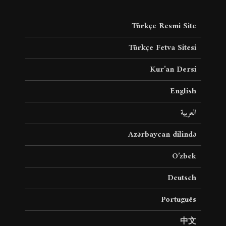
Türkçe Resmi Site
Türkçe Fetva Sitesi
Kur’an Dersi
English
العربية
Azərbaycan dilində
O’zbek
Deutsch
Português
中文