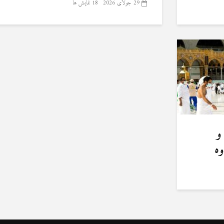
29 جولای 2026
18 نمایش ها
و
وه