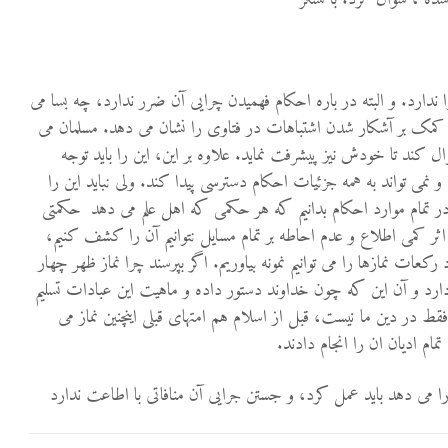
 ندارد. و البته در باره احکام فهمیدن چرایی آن ضرر ندارد، چه بسا می
 کمک بر آشکار شدن اشتباهات در فتاوی را نشان می دهد. مسلمان می
ال کند تا خودش نیز پیشرفت نماید. علاوه بر این، این را باید توجه
ی تواند به همه جزئیات احکام دسترسی پیدا کند. ولی نباید این را
 تمام موارد احکام بدانیم که هر حکمی که اهل علم می دهد حکمتی
 کمی اطلاع و عدم احاطه بر تمام مسایل نتوانیم آن را کشف کنیم،
د رکعات نمازها را می توانیم نمونه بیاوریم. اگر بپرسند چرا نماز ظهر چهار
رد و آن این که چون خداوند دستور داده و ماهیت این عبادات تسلیم
قط در دین ما نیست، قبل از اسلام هم امتهای قبلی اینچنین نماز می
ام ادیان ان را انجام دادند.
می دهد باید عمل کرد، و جستن جرایی آن منافاتی با اطاعت ندارد