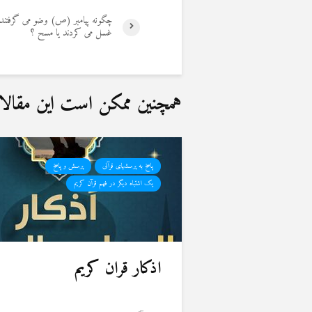
چگونه پیامبر (ص) وضو می گرفتند آی
غسل می کردند یا مسح ؟
همچنین ممکن است این مقالات 
پاسخ به پرسشهای قرآنی
پرسش و پاسخ
یک اشتباه دیگر در فهم قرآن کریم
اذکار قران کریم