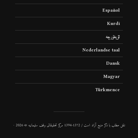
Español
Kurdî
ئۇيغۇرچە
Nederlandse taal
Dansk
Magyar
Türkmence
نقل مطلب با ذكر منبع آزاد است / 1372-1394 مركز تحقیقاتی وقف سلیمانیه © 2026 ·