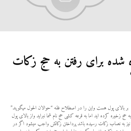
ه شده برای رفتن به حج زکات
الای پول هست واین را در اصطلاح فقه “حوالان الحول میگویند”
ه حج زخیره کرده اید اما به قرعه کشی حج نام شما نبراید واز بالای پول
 نیز به نصاب زکات رسیده باشد پرداختن زکاتش واجب میشود اگر در