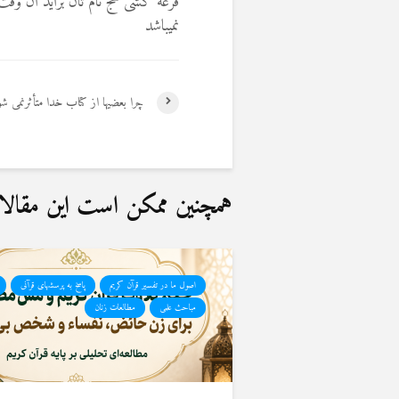
قرعه کشی حج نام تان براید آن و
نمیباشد
چرا بعضیها از کتاب خدا متأثرنمی شو
همچنین ممکن است این مقالات 
اصول ما در تفسیر قرآن کریم
پاسخ به پرسشهای قرآنی
مباحث علمی
مطالعات زنان