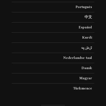
Português
中文
Español
Kurdî
ئۇيغۇرچە
Nederlandse taal
Dansk
Magyar
Türkmence