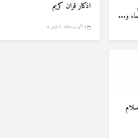
اذکار قران کریم
ء و...
4 آگوست 2026
9 نمایش ها
سلام