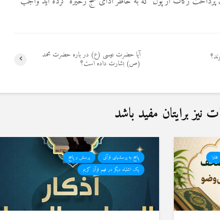
قت پرداخت زکات از پول که به خاطر ادای حج زخیره کرده اید واجب
آیا حضرت عیسی (ع) در باره حضرت محمد
ند؟
(ص) بشارت داده است؟
نیز برایتان مفید باشد
فتاوا
پاسخ به پرسشهای قرآنی
پرسش و پاسخ
یک اشتباه دیگر در فهم قرآن کریم