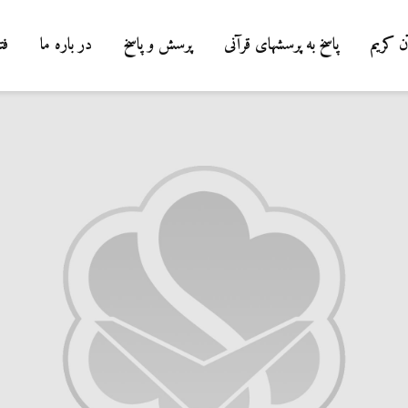
ن کریم
پاسخ به پرسشهای قرآنی
پرسش و پاسخ
در باره ما
فت