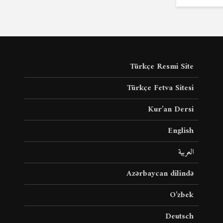
Türkçe Resmi Site
Türkçe Fetva Sitesi
Kur’an Dersi
English
العربية
Azərbaycan dilində
O’zbek
Deutsch