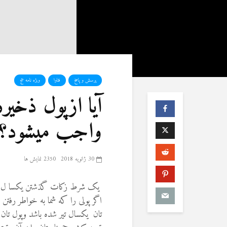
پرسش و پاسخ
فتاوا
ویژه نامه حج
آیا ازپول ذخیر
واجب میشود؟
30 ژانویه 2018
2350 نمایش ها
یک شرط زکات گذشتن یکسا ل بر ب
اگر پولی را که شما به خواطر رفتن ب
تان یکسال تیر شده باشد وپول تان