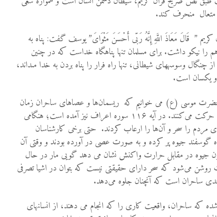
ت طبق نص صريح قرآن كريم، شيطان دشمن انسان است و همواره سعی
ای متعال منحرف كند.
لَ مَعَاذَ اللَّهِ إِنَّهُ رَبّى أَحْسَنَ مَثْوَاىَ” يوسف گفت: پناه به
م را نيكو داشت. برای مسلمان تنها پناهگاه خداست که در چنين
 چنگال وسوسه‏هاى شيطانى، تنها راه فرار را پناه بردن به خدا مى‏داند،
و يكسان است.
کایت حضرت موسی (ع) می خوانیم که ریسمان‌ها و عصاهای ساحران زمان
موسی در اثر سحر، خیال می‌شد که حرکت می‌کنند. در آیه ۱۱۶ سوره اعراف نیز آمده است؛ هنگامی
ای مردم را سحر و آن‌ها را ارعاب کردند. حتی برخی کارشناسان
 گوسفند جیوه پر کرده و به صورت عصی در آورده بودند و وقتی آن
چون جیوه در مقابل حرارت واکنش نشان می دهد گویی مار در حال
یات روشن می‌شود که سحر دارای حقیقتی نیست که بتوان در اشیا تصرفی
بندی ساحران است که آنچنان جلوه می‌دهد.
 شده كه ساحران، واقعیت کاری را که انجام می دهند، از انسانهای