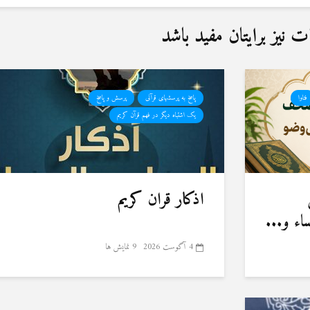
نیز برایتان مفید باشد
فتاوا
پاسخ به پرسشهای قرآنی
پرسش و پاسخ
یک اشتباه دیگر در فهم قرآن کریم
اذکار قران کریم
ء و...
4 آگوست 2026
9 نمایش ها