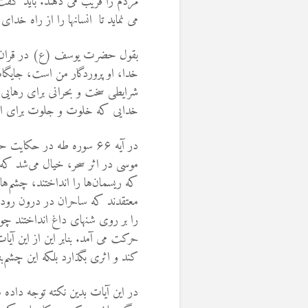
مردم را فریب می دهند. بايد گف
می نماید تا انسانها را از راه خد
بقول حضرت یوسف (ع) در قران کریم ” قَا
خدا، او پروردگار من است، جايگاه
شرايطى سخت و بحرانى براى رهايى از
خدايى كه خلوت و جلوت براى ا
در آیه ۶۶ سوره طه در ح
که ریسمان‌ها را انداختند، چشم‌ه
معتقدند که ساحران در درون روده
را بر روی شنهای داغ انداختند 
حرکت می آمد. بنابر این از این آ
کند و اثری بگذارد بلکه این چشم‌
در اين آيات بدين نكته توجه داده