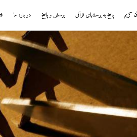
ن کریم
پاسخ به پرسشهای قرآنی
پرسش و پاسخ
در باره ما
فت
درباره سنگ زدن به
شیطان و دویدن مردان
میان صفا و مروه
20 جولای 2026