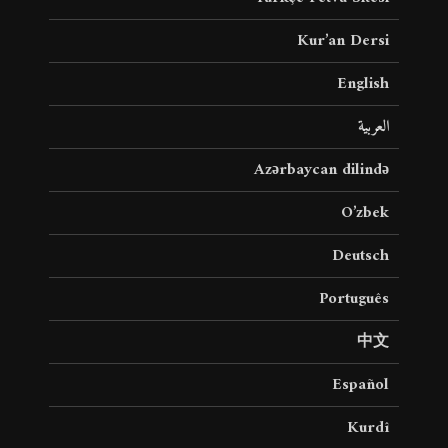
Kur’an Dersi
English
العربية
Azərbaycan dilində
O’zbek
Deutsch
Português
中文
Español
Kurdî