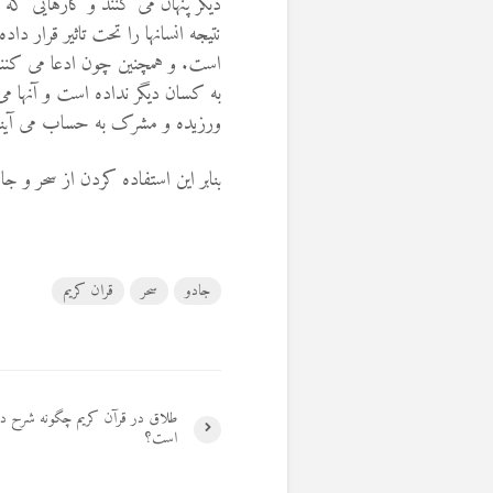
دیگر پنهان می کنند و کارهایی که
نتیجه انسانها را تحت تاثیر قرار د
است. و همچنین چون ادعا می کنند ک
به کسان دیگر نداده است و آنها م
ورزیده و مشرک به حساب می آیند
بنابر این استفاده کردن از سحر و 
جادو
سحر
قران کریم
طلاق در قرآن کریم چگونه شرح دا
است؟