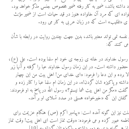
د داشته باشد، ضمیر به کار رفته ضمیر مخصوص جنس مذکر خواهد بود.
انواده ای که مرد آن خانواده هنوز در قید حیات است از ضمیر مؤنث
عده ی «تقلیب» است که در زبان عربی به کار می رود.
نفسه نمی تواند معتبر باشد، بدین جهت چندین روایت در رابطه با شأن
 می کنند که:
 رسول خداوند در خانه ی زوجه ی خود ام سلما بوده است. علی (ع)،
ور داشته است. در این زمان رسول خداوند عبا را گرفته و آنها زیر
 برده و این دعا را فرمود: «ای خدای من! اهل بیت من این چهار
 داشته و پاکیزه شان گردن!». در این زمان ام سلما عبا را کنار زده و
 گفت «مگر من اهل بیت شما نیستم؟» رسول الله در پاسخ به او فرمودند:
ا گفتن این که «خیرخواه» هستی در صدد تسلای او بر آمد.
نت نیز این گونه آمده است: «پیامبر اکرم (ص) هنگام عزیمت برای
اطمه عبور کرده و می فرموده: «وقت نماز است ای اهل بیت! وقت نماز
 هر گونه بدی به دور داشته و پاکیزه تان گرداند.» [10]