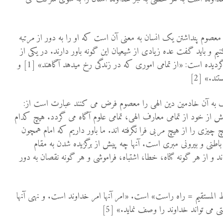
 معصوم پنداشتن یک انسان به معنی آن است که او را به دور از مرتبه
م و باید گفت عده زیادی از شیعیان این گونه باور دارند. در یکی از
کتب صحیح ائمه این گونه وصف گردیده است: «از تمامی اموری که در زندگی رخ می­دهد آگاهند» [1] و
ند.» [2]
ک به آن خادمین دین الهی را معصوم فرض می کنند عبارت است از:
 پیش از خود از تمامی معارف الهی، تمامی علوم آگاه می گردد. هیچ کدام
هیچ چیزی را از هیچ مربی فرا نگرفته اند. ما باور داریم که امام همچون
باطنی و بیرونی مبری است. آنها چه پیش از برگزیده شدن به مقام
د و از هر گونه گناه، خطا، اشتباه، فراموشی و هر گونه نقصان به دور
 المستقیم = راه راست» است. «امر آنها امر خداوند است. و نهی آنها