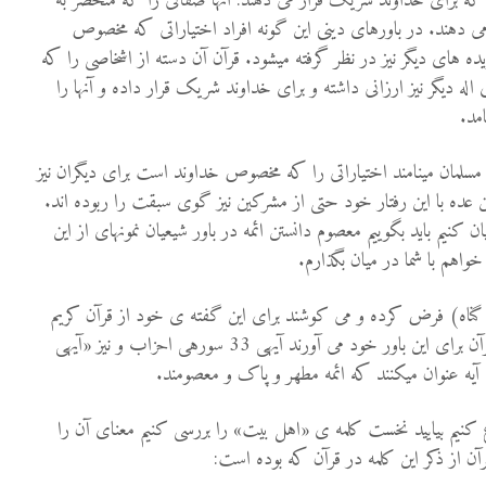
ه برای خداوند شریک قرار می دهند: آنها صفاتی را که منحصر به
ی دهند. در باورهای دینی این گونه افراد اختیاراتی که مخصوص
ه های دیگر نیز در نظر گرفته می­شود. قرآن آن دسته از اشخاصی را که
له دیگر نیز ارزانی داشته و برای خداوند شریک قرار داده و آنها را
مد.
سلمان می­نامند اختیاراتی را که مخصوص خداوند است برای دیگران نیز
ن عده با این رفتار خود حتی از مشرکین نیز گوی سبقت را ربوده اند.
ن کنیم باید بگوییم معصوم دانستن ائمه در باور شیعیان نمونه­ای از این
هم با شما در میان بگذارم.
 گناه) فرض کرده و می کوشند برای این گفته ی خود از قرآن کریم
شاهدی بیاورند. آنها دلیلی که از قرآن برای این باور خود می آورند آیه­ی 33 سوره­ی احزاب و نیز «آیه­ی
ن آیه عنوان می­کنند که ائمه مطهر و پاک و معصومند.
کنیم بیایید نخست کلمه ی «اهل بیت» را بررسی کنیم معنای آن را
ن از ذکر این کلمه در قرآن که بوده است: