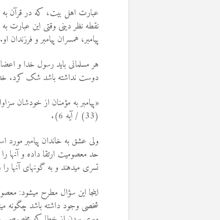
عبارت اهل بیت، که در قرآن به 
نقطه نظر دینی وقتی این عبارت به 
پیامبر، همسران پیامبر و فرزندان او.
هر مسلمانی باید رسول خدا و اعضا
دوست نداشته باشد شک کرد. خداون
«پيامبر به مؤمنان از خودشان سزا
(33) / آیه 6).
ولی عشق به خاندان پیامبر مورد استث
حد معصومیت ارتقا داده و آنها را ف
تسری می­دهند و به گونه­ای آنها را
اینجا این سؤال مطرح می­شود: مع
شخصی وجود داشته باشد چگونه می­ت
مبری بودن از خطا که مخصوص خدا