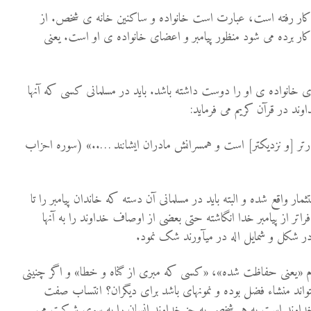
کار رفته است، عبارت است خانواده و ساکنین خانه ی شخص. از
کار برده می شود منظور پیامبر و اعضای خانواده ی او است. یعنی
ی خانواده ی او را دوست داشته باشد. باید در مسلمانی کسی که آنها
د در قرآن کریم می فرماید:
وارتر [و نزديكتر] است و همسرانش مادران ايشانند …..» (سوره احزاب
مار واقع شده و البته باید در مسلمانی آن دسته که خاندان پیامبر را تا
راتر از پیامبر خدا انگاشته حتی بعضی از اوصاف خداوند را به آنها
 در شکل و شمایل اله در می­آورند شک نمود.
صوم «یعنی حفاظت شده»، «کسی که مبری از گناه و خطا» و اگر چنینی
واند منشاء فضل بوده و نمونه­ای باشد برای دیگران؟ انتساب صفت
وند است به هر شخصی به جز خداوند انسان را به سوی شرکت می