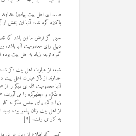
«…. ای اهل بیت پیامبر! خداوند ارا
پاکیزه گرداند.» آنها این بخش از آی
حتی اگر فرض ما این باشد که قصد خد
دلیلی برای معصومیت آنها باشد. ز
گواه توجه زیاد به اهل بیت بوده 
شیعه از عبارت اهل بیت ذکر شده در 
خداوند از ذکر عبارت اهل بیت در 
آنها معصومیت ائمه ی دیگر را از ه
«عنکم» و «یطهرکم» را می آورند، 
زیرا «کم» برای جنس مذکر به کار گر
از اهل بیت زنان پیامبر بوده نباید
به کار می رفت. [9]
کسی که اطلاع از زبان عربی داشته 