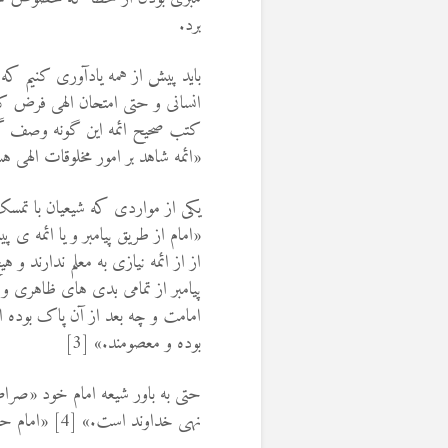
برد.
باید پیش از همه یادآوری کنیم که
انسانی و حتی امتحان الهی فرض کنی
«ائمه شاهد بر امور مخلوقات الهی هست
یکی از مواردی که شیعیان با تمس
«امام از طریق پیامبر و یا ائمه ی
از از ائمه نیازی به معلم ندارند و 
پیامبر از تمامی بدی های ظاهری و 
امامت و چه بعد از آن پاک بوده ان
بوده و معصومند.» [3]
حتی به باور شیعه امام خود «صراط
نهی خداوند است.» [4] «امام حتی می تواند خداوند را وصف نماید.» [5]