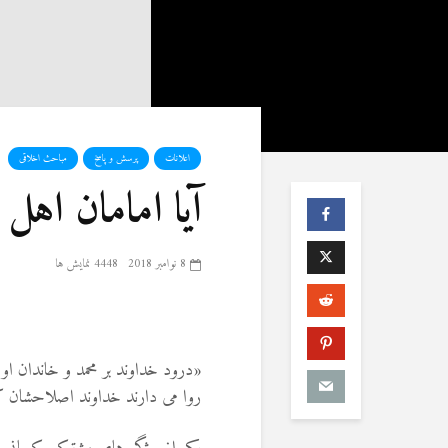
اعلانات
پرسش و پاسخ
مباحث اخلاقی
آیا امامان اهل
8 نوامبر 2018
4448 نمایش ها
«درود خداوند بر محمد و خاندان او
روا می دارند خداوند اصلاحشان ک