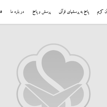
ن کریم
پاسخ به پرسشهای قرآنی
پرسش و پاسخ
در باره ما
فت
درباره سنگ زدن به
شیطان و دویدن مردان
میان صفا و مروه
20 جولای 2026