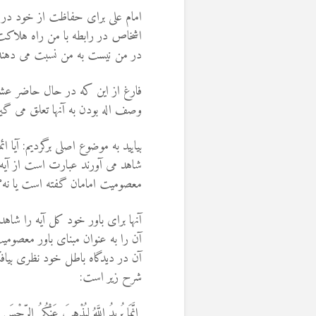
امام علی برای حفاظت از خود در 
اشخاص در رابطه با من راه هلاکت 
در من نیست به من نسبت می دهند) و
فارغ از این که در حال حاضر عشق
وصف اله بودن به آنها تعلق می گیرد
بیایید به موضوع اصلی برگردیم: آیا
معصومیت امامان گفته است یا نه؟
آنها برای باور خود کل آیه را شاهد
آن را به عنوان مبنای باور معصومیت
آن در دیدگاه باطل خود نظری بیافکن
شرح زیر است:
إِنَّمَا يُرِيدُ اللَّهُ لِيُذْهِبَ عَنْكُمُ الرِّجْسَ 