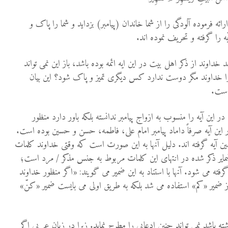
ئه فرموده آلودگی را از شما خاندان (پیامبر) بزداید و شما را پاک و
ه را گرفته و تحریف نموده اند.
اوند از ذکر اهل بیت در این ایه ائمه بوده باشد، باز این نمی تواند
یرا خداوند مگر دوست ندارد کس دیگری تمیز و پاک شود؟ این بیان
است.
این آیه را منسوب به ازواج پیامبر ندانسته بلکه باور دارد منظور
این آیه صرفاً داماد پیامبر امام علی، فاطمه، حسن و حسین بوده است.
مین آیه گرفته اند. دلیل آنها به این صورت است که وقتی خداوند کلمات
ضمایر ذکر شده در انتهای این کلمات مربوط به جنس مذکر / مرد است؛
فته می شود. آنها با استناد به این ضمیر می گویند: «اگر منظور خداوند
 از ضمیر «کم» استفاده می شد بلکه به طریق اولی می بایست ضمیر «کنّ»
باشد نمی تواند چنین ادعایی را مطرح نماید. زیرا در زبان عربی اگر