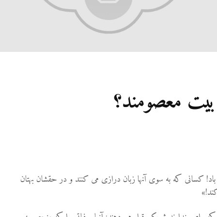
27 نمایش ها
شوهرم به سراغ زن دیگری
رفته، اما مرا طلاق
نمی‌دهد. چه باید کرد؟
19 جولای 2026
21 نمایش ها
آیا اگر مسلمانی فردی
 بیت معصومند؟
غیرمسلمان را بکشد، حکم
قصاص درباره او اجرا
می‌شود؟
19 جولای 2026
36 نمایش ها
 باد! کسانی که به سوی آنها زبان درازی می کنند و در حقشان بهتان
ند!»