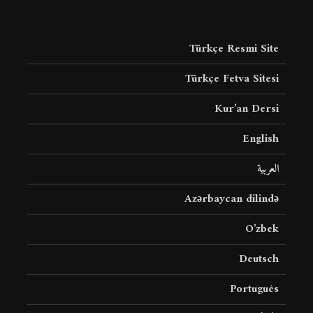
Türkçe Resmi Site
Türkçe Fetva Sitesi
Kur’an Dersi
English
العربية
Azərbaycan dilində
O’zbek
Deutsch
Português