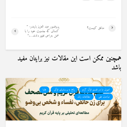
19 جولای 2026
36 نمایش ها
پروفسور عبد العزیز بایندر- ”
منافق کیست؟
کسانی که جنسیت خود را با
عمل جراحی تغییر دادند….”
همچنین ممکن است این مقالات نیز برایتان مفید
باشد
اصول ما در تفسیر قرآن کریم
پاسخ به پرسشهای قرآنی
فتاوا
مباحث علمی
مطالعات زنان