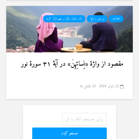
اعلانات
پرسش و پاسخ
یک اشتباه دیگر در فهم قرآن کریم
مقصود از واژهٔ «نِسائِهِنَّ» در آیهٔ ۳۱ سورهٔ نور
22 ژوئن 2026
23 نمایش ها
جستجو کردن