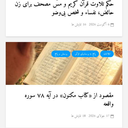
حكم تلاوت قرآن كريم و مسّ مصحف برای زن
حائض، نفساء و شخص بی‌وضو
6 آگوست 2026
16 نمایش ها
اعلانات
پاسخ به پرسشهای قرآنی
پرسش و پاسخ
مقصود از «کتاب مکنون» در آیه ۷۸ سوره
واقعه
17 جولای 2026
18 نمایش ها