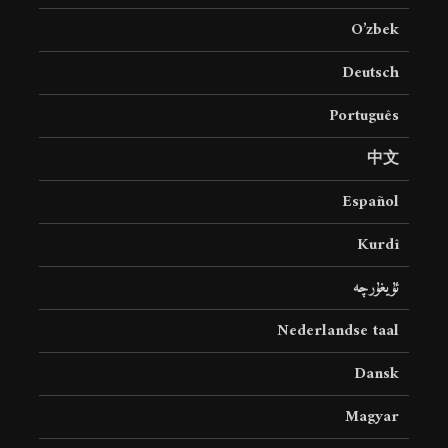
O’zbek
Deutsch
Português
中文
Español
Kurdî
ئۇيغۇرچە
Nederlandse taal
Dansk
Magyar