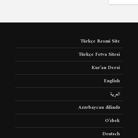
Türkçe Resmi Site
Türkçe Fetva Sitesi
Kur’an Dersi
English
العربية
Azərbaycan dilində
O’zbek
Deutsch