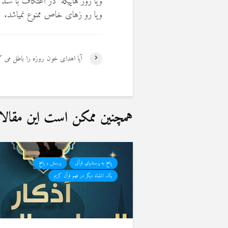
ویا روز هاییکه در اعتکاف با شند
ویا رو زهای خاص ممنوع نمیاشد.
آیا اهدای خون روزه را باطل می ک
همچنین ممکن است این مقالات 
پاسخ به پرسشهای قرآنی
پرسش و پاسخ
یک اشتباه دیگر در فهم قرآن کریم