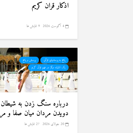
اذکار قران کریم
4 آگوست 2026
9 نمایش ها
پاسخ به پرسشهای قرآنی
پرسش و پاسخ
یک اشتباه دیگر در فهم قرآن کریم
درباره سنگ زدن به شیطان 
دویدن مردان میان صفا و مر
20 جولای 2026
27 نمایش ها