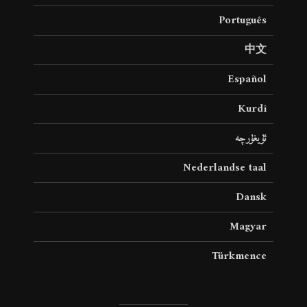
Português
中文
Español
Kurdî
ئۇيغۇرچە
Nederlandse taal
Dansk
Magyar
Türkmence