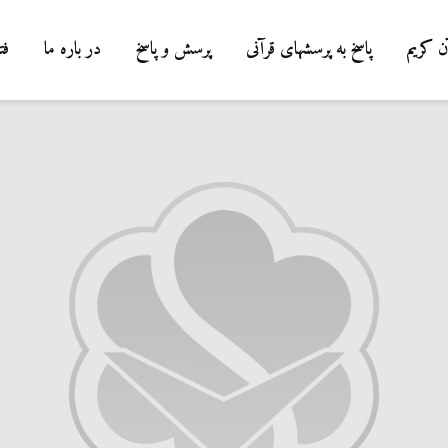
ن کریم
پاسخ به پرسشهای قرآنی
پرسش و پاسخ
در باره ما
فت