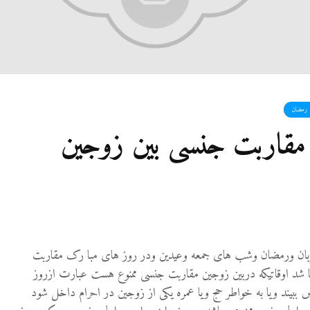
ک رمضان
د مقاربت جنسی بین زوجین
ربان ورمضان وشب های جمعه وعیدین ودر روز های مبا رک مقاربت
یبا شد اوقاتیکه دربین زوجین مقاربت جنسی ممنوع هست عبارت ازروز
 ببیند ویا به خواطر حج ویا عمره یکی از زوجین در احرام داخل شود