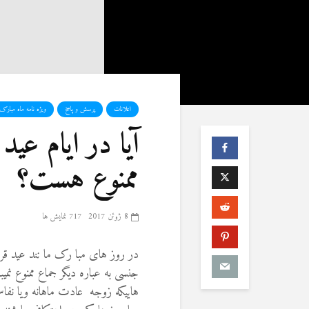
اعلانات
پرسش و پاسخ
ویژه نامه ماه مبار
آیا در ایام عی
ممنوع هست؟
8 ژوئن 2017
717 نمایش ها
در روز های مبا رک ما نند عید ق
جنسی به عباره دیگر جماع ممنوع نم
هاییکه زوجه عادت ماهانه ویا نفاس