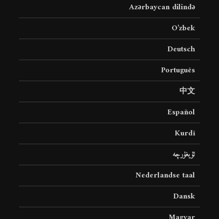
Azərbaycan dilində
O’zbek
Deutsch
Português
中文
Español
Kurdî
ئۇيغۇرچە
Nederlandse taal
Dansk
Magyar