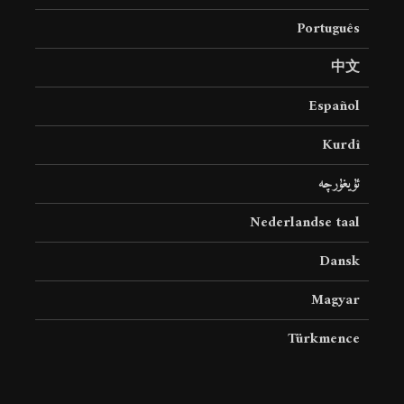
Português
中文
Español
Kurdî
ئۇيغۇرچە
Nederlandse taal
Dansk
Magyar
Türkmence