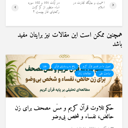
ا هميت و جايگاه تجارت در
در آیات 101 و 102 سوره
19 جولای 2026
اسلام
نساء منظور از کم کردن
36 نمایش ها
رکعتهای نماز چیست ؟
همچنین ممکن است این مقالات نیز برایتان مفید
باشد
اصول ما در تفسیر قرآن کریم
پاسخ به پرسشهای قرآنی
فتاوا
مباحث علمی
مطالعات زنان
حكم تلاوت قرآن كريم و مسّ مصحف برای زن
حائض، نفساء و شخص بی‌وضو