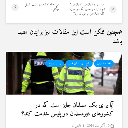
8 جولای 2026
چرا سوره اخلاص “اخلاص”
من حمام ندارم در تشت غسل
24 نمایش ها
نام دارد در حالی که در سوره
میکنم…
کلمه اخلاص وجود ندارد؟
همچنین ممکن است این مقالات نیز برایتان مفید
باشد
اقتصاد اسلامی
پاسخ به پرسشهای قرآنی
پرسش و پاسخ
آیا برای یک مسلمان جایز است که در
کشورهای غیرمسلمان در پلیس خدمت کند؟
10 آگوست 2026
1 نمایش ها