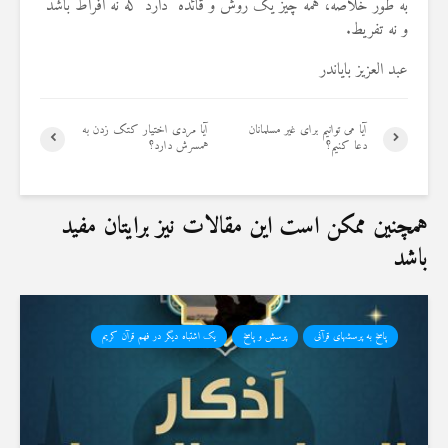
به طور خلاصه، همه چیز یک روش و قائده دارد که نه افراط باشد
19 جولای 2026
و نه تفریط.
36 نمایش ها
عبد العزیز بایاندر
آیا می توانیم برای غیر مسلمانان
آیا مردی اختیار کتک زدن به
دعا کنیم؟
همسرش دارد؟
همچنین ممکن است این مقالات نیز برایتان مفید
باشد
پاسخ به پرسشهای قرآنی
پرسش و پاسخ
یک اشتباه دیگر در فهم قرآن کریم