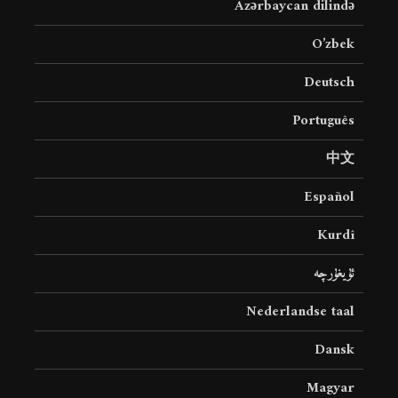
Azərbaycan dilində
O’zbek
Deutsch
Português
中文
Español
Kurdî
ئۇيغۇرچە
Nederlandse taal
Dansk
Magyar