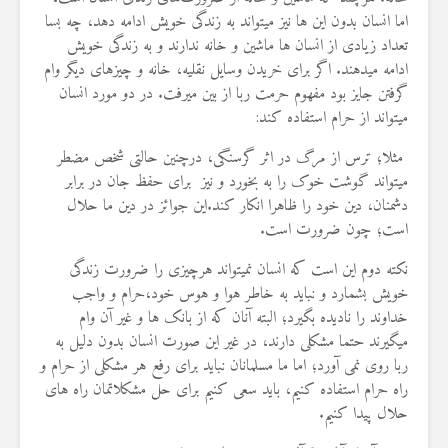
22 نمایش ها
اما انسان بدون این ها نیز میتواند به زندگی خویش ادامه دهد، چه بسا
تعداد زیادی از انسان ها ماشین و خانه ندارند و به زندگی خویش
ادامه میدهند. اگر برای خریدن وسایل نقلیه، خانه و چیزهای دیگر وام
گرفتن جایز بود مفهوم حرمت ربا از بین میرفت. در دو مورد انسان
میتواند از حرام استفاده کند:
مثلا؛ ترس از مرگ در اثر گرسنگی، درچنین حالتی شخص مضطر
میتواند گوشت خوک را به بخورد و نیز برای حفظ جان در برابر
دشمنان، دین خود را ظاهرا انکار کند.این جوائز در دین ما حلال
است؛ چون ضرورت است.
نکته دوم این است که انسان نمیتواند هرچیزی را ضرورت زندگی
خویش بشمارد و نباید به خاطر هوا و هوس خود،حرام و واجب
خداوند را نادیده بگیرد؛ البته آنان که از بانک ها و غیر آن وام
میگیرند حتما مشکلی دارند، در غیر این صورت انسان بدون دلیل به
ربا روی نمی آورد؛ اما ما مسلمانان نباید برای رفع هر مشکلی از حرام و
راه حرام استفاده کنیم، باید سعی کنیم برای حل مشکلاتمان راه های
حلال پیدا کنیم.