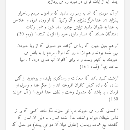
چند آیه از آیات قرآنی در مورد ربا می پردازیم:
“و آن سودی که شما به رسم ربا دادید که بر اموال مردم رباخوار
بیفزاید نزد خدا هرگز نیفزاید و آن زکوتی که از روی شوق و اخلاص
به خدا به فقیران دادید ثوابش چندین برابر شود و همین زکات
دهندگان هستند که بسیار دارایی خود را افزون کنند.” (روم 30)
“و هم بدین جهت که ربا می گرفتند در صورتی که از ربا خوردن
نهی شده بودند و هم از آن رو که اموال مردم را به باطل می
خوردند به کیفر رسند و ما برای کافران آنها عذابی دردناک مهیا
ساخته ایم.” (نساء 161)
“زشت کنید باشد که سعادت و رستگاری یابید، و بپرهیزید از آتش
عذابی که برای کیفر کافران افروخته اند و از حکم خدا و رسول او
فرمان برید باشد که مشمول رحمت و لطف خدا شوید.” ( آل عمران:
130)
“کسانی که ربا می خورند به پا نمی خیزند مگر مانند کسی که بر اثر
تماس شیطان دیوانه و آشفته حال شده است. به دلیل آن است که
گفتند: بیع همانند رباست (تفاوتی میان آن دو نمی بینند) در حالی که