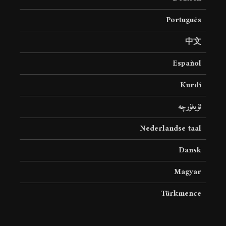
Português
中文
Español
Kurdî
ئۇيغۇرچە
Nederlandse taal
Dansk
Magyar
Türkmence