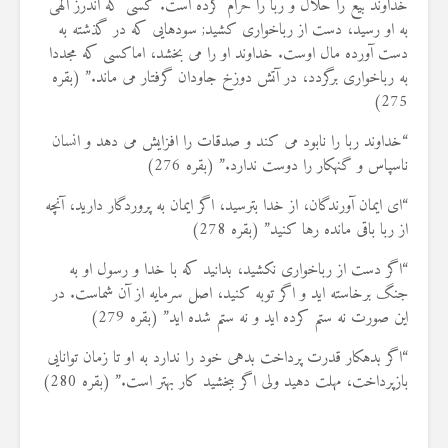
خداوند بیع را حلال و ربا را حرام کرده است. کسی که اندرز الهی
به او رسید، دست از رباخواری کشید; سودهایی که در گذشته به
دست آورده مال اوست. خداوند او را می بخشد، اماکسی که مجددا
به رباخواری برگردد، در آتش دوزخ جاودان گرفتار می ماند.” (بقره
275)
“خداوند ربا را نابود می کند و صدقات را افزایش می دهد و انسان
ناسپاس و گنهکار را دوست ندارد.” (بقره 276)
“ای ایمان آورندگان، از خدا بترسید، اگر ایمان به پروردگار دارید، آنچه
از ربا باقی مانده رها کنید” (بقره 278)
“اگر دست از رباخواری نکشید، بدانید که با خدا و رسول او به
جنگ برخاسته اید و اگر توبه کنید، اصل سرمایه از آن شماست. در
این صورت نه ستم کرده اید و نه ستم شده اید” (بقره 279)
“اگر بدهکار قدرت پرداخت بدهی خود را ندارد به او تا زمان توانایی
بازپرداخت، مهلت دهید ولی اگر ببخشید کار بهتر است.” (بقره 280)