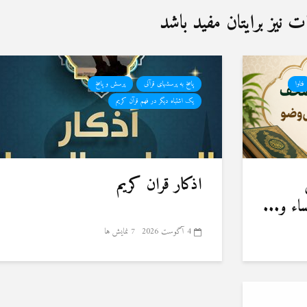
نیز برایتان مفید باشد
فتاوا
پاسخ به پرسشهای قرآنی
پرسش و پاسخ
یک اشتباه دیگر در فهم قرآن کریم
اذکار قران کریم
ء و...
4 آگوست 2026
7 نمایش ها