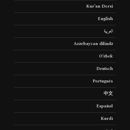
Kur’an Dersi
English
العربية
Azərbaycan dilində
O’zbek
Deutsch
Português
中文
Español
Kurdî