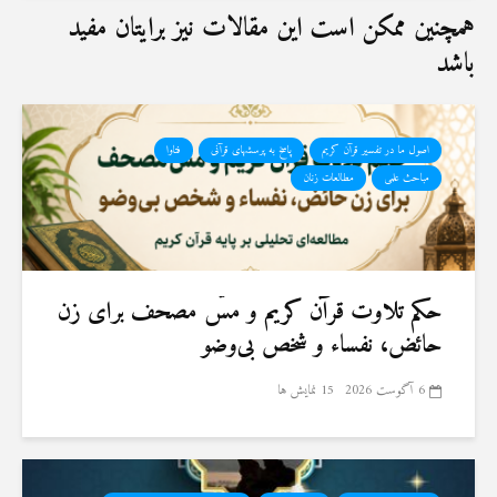
19 جولای 2026
همچنین ممکن است این مقالات نیز برایتان مفید
36 نمایش ها
باشد
اصول ما در تفسیر قرآن کریم
پاسخ به پرسشهای قرآنی
فتاوا
مباحث علمی
مطالعات زنان
حكم تلاوت قرآن كريم و مسّ مصحف برای زن
حائض، نفساء و شخص بی‌وضو
6 آگوست 2026
15 نمایش ها