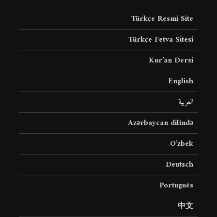
Türkçe Resmi Site
Türkçe Fetva Sitesi
Kur’an Dersi
English
العربية
Azərbaycan dilində
O’zbek
Deutsch
Português
中文