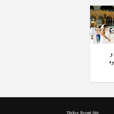
و
وه
Türkçe Resmi Site