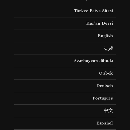
Türkçe Fetva Sitesi
Kur’an Dersi
English
العربية
Azərbaycan dilində
O’zbek
Deutsch
Português
中文
Español