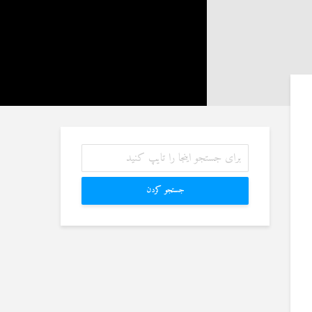
27 نمایش ها
آیا سوراخ کردن کشتی،
شوهرم به سراغ زن دیگری
کشتن آن نوجوان و ساختن
رفته، اما مرا طلاق
دیوار، ارتباطی با علم غیبِ
نمی‌دهد. چه باید کرد؟
آینده داشت؟
19 جولای 2026
8 جولای 2026
22 نمایش ها
24 نمایش ها
آیا اگر مسلمانی فردی
منظور از «وَفق» و حکم
غیرمسلمان را بکشد، حکم
ساختن یا درخواست آن
قصاص درباره او اجرا
4 جولای 2026
می‌شود؟
15 نمایش ها
19 جولای 2026
36 نمایش ها
جستجو کردن