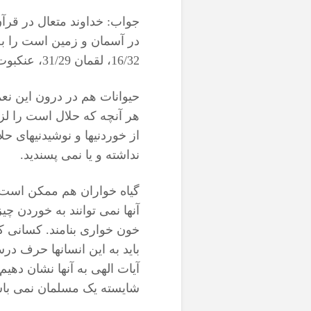
جواب: خداوند متعال در قرآ
16/32، لقمان 31/29، عنکبوت 29/61، فطر 35/13، ذمر 39/5، جاسیه 45/13)
حیوانات هم در درون این نع
هر آنچه که حلال است را لزو
از خوردنیها و نوشیدنیهای ح
نداشته و یا نمی پسندید.
گیاه خواران هم ممکن است 
آنها نمی توانند به خوردن چ
خون خواری بنامند. کسانی که
باید به این انسانها حرف در
آیات الهی به آنها نشان دهیم،
شایسته یک مسلمان نمی باش