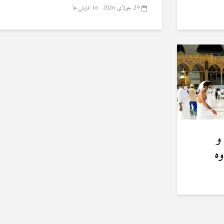
29 جولای 2026
16 نمایش ها
و
وه