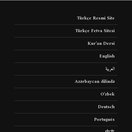
Türkçe Resmi Site
Türkçe Fetva Sitesi
Kur’an Dersi
English
العربية
Azərbaycan dilində
O’zbek
Deutsch
Português