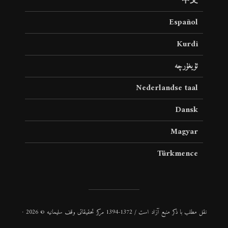
中文
Español
Kurdî
ئۇيغۇرچە
Nederlandse taal
Dansk
Magyar
Türkmence
نقل مطلب با ذكر منبع آزاد است / 1372-1394 مركز تحقیقاتی وقف سلیمانیه © 2026 ·