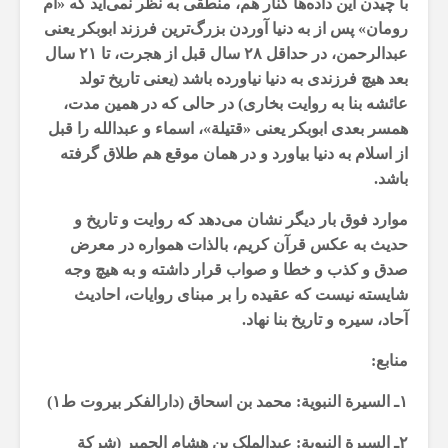
با چیدن این داده‌ها کنار هم، منطقی به نظر نمی‌آید که «ام
رومان» پس از به دنیا آوردن بزرگ‌ترین فرزند ابوبکر یعنی
عبدالرحمن، در حداقل ۲۸ سال قبل از هجرت، تا ۲۱ سال
بعد هیچ فرزندی به دنیا نیاورده باشد (یعنی تاریخ تولد
عائشه‌ بنا به روایت بخاری) در حالی که در همین مدت،
همسر بعدی ابوبکر یعنی «قتیلة»، اسماء و عبدالله را قبل
از اسلام به دنیا بیاورد و در‌‌ همان موقع هم طلاق گرفته
باشد.
موارد فوق بار دیگر نشان می‌دهد که روایت و تاریخ و
حدیث به عکس قرآن کریم، بالذات همواره در معرض
صدق و کذب و خطا و صواب قرار داشته و به هیچ وجه
شایسته نیست که عقیده را بر مبنای روایات، احادیث
آحاد، سیره و تاریخ بنا نهاد.
منابع:
۱ـ السیرة النبویة: محمد بن اسحاق (دارالفکر بیروت ط۱)
۲ـ السیرة النبویة: عبدالملک بن هشام الحمیر (شرکة