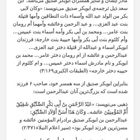
مادر ایشان و سایر همسران ابوبکر صدیق می‌باشد. ابن
سعد ذیل ترجمه‌ی ابوبکر صدیق می‌نویسد: «وکان لابی
بکر من الولد عبد الله وأسماء ذات النطاقین وأمها قتیلة
بنت عبد العزى… و عبد الرحمن وعائشه‌ وأمهما أم رومان
بنت عامر… ومحمد بن أبی بکر وأمه أسماء بنت عمیس…
وأم کلثوم بنت أبی بکر وأمها حبیبة بنت خارجة: فرزندان
ابوبکر اسماء و عبدالله از قتیلة دختر عبد العزی…
عبدالرحمن و عائشه‌ از ‌ام رومان دختر عامر… محمد بن
ابوبکر و نام مادرش اسماء دختر عمیس… و‌ ام کلثوم از
حبیبه دختر خارجه» (الطبقات الکبری۳/۱۶۹)
بنابراین ابوبکر صدیق از سه همسر خود، صاحب ۶ فرزند
شده است که بزرگ‌ترین آنان عبدالرحمن است:
ذهبی می‌نویسد: «عَبْدُ الرَّحْمَنِ بنُ أَبِی بَکْرٍ الصِّدِّیْقِ شَقِیْقُ
أُمِّ المُؤْمِنِیْنَ عائشه‌.. وَکَانَ هَذَا أَسَنَّ أَوْلاَدِ الصِّدِّیْقِ:
عبدالرحمن بن ابوبکر صدیق برادر‌ام المؤمنین عائشه‌ و
مسن‌ترین فرزند ابوبکر بود» (سیر اعلام النبلاء۲/۴۷۱)