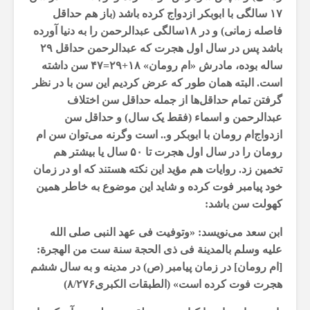
۱۷ سالگی با ابوبکر ازدواج کرده باشد (باز هم حداقل
فاصله زمانی) و در ۱۸سالگی عبدالرحمن را به دنیا آورده
باشد پس در سال اول هجرت که عبدالرحمن حداقل ۲۹
ساله بوده، مادرش «ام رومان» ۱۸+۲۹=۴۷ سن داشته
است. البته‌‌ همان طور که عرض کردیم این سن با در نظر
گرفتن تمام حداقل‌ها از جمله حداقل سن اختلاف
عبدالرحمن و اسماء (فقط یک سال) و حداقل سن
ازدواج‌ام رومان با ابوبکر و.. است وگرنه می‌توان سن ‌ام
رومان را در سال اول هجرت تا ۵۰ سال یا بیشتر هم
تخمین زد. روایات هم مؤید این نکته هستند که او در زمان
خود پیامبر فوت کرده و شاید این موضوع به خاطر همین
کهولت سن باشد:
ابن سعد می‌نویسد: «وتوفیت فی عهد النبی صلى الله
علیه وسلم بالمدینة فی ذی الحجة سنة ست من الهجرة:
[ام رومان] در زمان پیامبر (ص) در مدینه و به سال ششم
هجرت فوت کرده است» (الطبقات الکبری۸/۲۷۶)