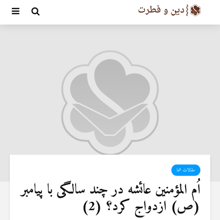
مقالات شما
اُم المؤمنین عائشه‌ در چند سالگی با پیامبر
(ص) ازدواج کرد؟ (2)‏