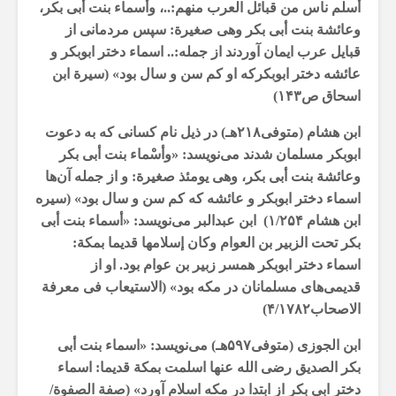
أسلم ناس من قبائل العرب منهم:..، وأسماء بنت أبی بکر،
وعائشة بنت أبی بکر وهی صغیرة: سپس مردمانی از
قبایل عرب ایمان آوردند از جمله:.. اسماء دختر ابوبکر و
عائشه‌ دختر ابوبکرکه او کم سن و سال بود» (سیرة ابن
اسحاق ص۱۴۳)
ابن هشام (متوفی۲۱۸هـ) در ذیل نام کسانی که به دعوت
ابوبکر مسلمان شدند می‌نویسد: «وأسْماء بنت أبی بکر
وعائشة بنت أبى بکر، وهی یومئذ صغیرة: و از جمله آن‌ها
اسماء دختر ابوبکر و عائشه‌ که کم سن و سال بود» (سیره
ابن هشام ۱/۲۵۴) ابن عبدالبر می‌نویسد: «أسماء بنت أبی
بکر تحت الزبیر بن العوام وکان إسلامها قدیما بمکة:
اسماء دختر ابوبکر همسر زبیر بن عوام بود. او از
قدیمی‌های مسلمانان در مکه بود» (الاستیعاب فی معرفة
الاصحاب۴/۱۷۸۲)
ابن الجوزی (متوفی۵۹۷هـ) می‌نویسد: «اسماء بنت أبی
بکر الصدیق رضی الله عنها اسلمت بمکة قدیما: اسماء
دختر ابی بکر از ابتدا در مکه اسلام آورد» (صفة الصفوة/