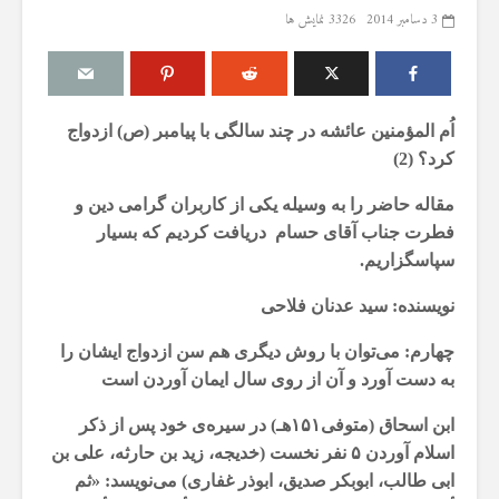
3 دسامبر 2014
3326 نمایش ها
اُم المؤمنین عائشه‌ در چند سالگی با پیامبر (ص) ازدواج
مقصود از «کتاب مکنون»
حكم تلاوت قرآ
کرد؟ (2)
ن
در آیه ۷۸ سوره واقعه
مسّ مصحف ب
حائض، نفساء
17 جولای 2026
مقاله حاضر را به وسیله یکی از کاربران گرامی دین و
بی‌وضو
18 نمایش ها
فطرت جناب آقای حسام دریافت کردیم که بسیار
6 آگوست 2026
سپاسگزاریم.
آیا سوراخ کردن کشتی،
3 نمایش ها
یگری
کشتن آن نوجوان و ساختن
نویسنده: سید عدنان فلاحی
دیوار، ارتباطی با علم غیبِ
اذکار قران کری
؟
آینده داشت؟
4 آگوست 2026
چهارم: می‌توان با روش دیگری هم سن ازدواج ایشان را
8 جولای 2026
7 نمایش ها
23 نمایش ها
به دست آورد و آن از روی سال ایمان آوردن است
اهمیت گواهی 
منظور از «وَفق» و حکم
اسلام
ابن اسحاق (متوفی۱۵۱هـ) در سیره‌ی خود پس از ذکر
حکم
ساختن یا درخواست آن
29 جولای 2026
اسلام آوردن ۵ نفر نخست (خدیجه، زید بن حارثه، علی بن
ا
4 جولای 2026
16 نمایش ها
ابی طالب، ابوبکر صدیق، ابوذر غفاری) می‌نویسد: «ثم
15 نمایش ها