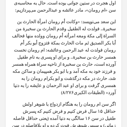
اول هجرت در سنین جوانی بوده است. حال به محاسبه‌ی
سن «ام رومان»، مادر عائشه‌ و عبدالرحمن می‌پردازیم:
ابن سعد می‌نویسد: «وکانت أم رومان امرأة الحارث بن
سخبرة.. فولدت له الطفیل وقدم الحارث بن سخبرة من
السراة إلى مکة ومعه امرأته أم رومان وولده منها فحالف
أبا بکر الصدیق ثم مات الحارث بمکة فتزوج أبو بکر أم
رومان فولدت له عبد الرحمن وعائشه‌:‌ ام رومان نخست
همسر حارث بن سخبرة.. و براى او پسرى به نام طفیل
آورده است، حارث بن سخبرة از ناحیه سراة همراه همسر
و فرزند خود به مکه آمد و با ابو بکر هم‏پیمان و ساکن مکه
شد، حارث در مکه درگذشت و ابو بکر‌ام رومان را به
همسرى گرفت و براى او عبد الرحمان و عایشه را به دنیا
آورد» (الطبقات الکبری۸/۲۷۶)
اگر سن ‌ام رومان را به هنگام ازدواج با شوهر اولش
حداقل ۱۵ سال فرض کنیم و فرض کنیم که پسرش
طفیل در سن ۱۶ سالگی به دنیا آمده (یعنی حداقل فاصله
زمانی) و سپس شوهرش فوت کرده و او بلافاصله در سن