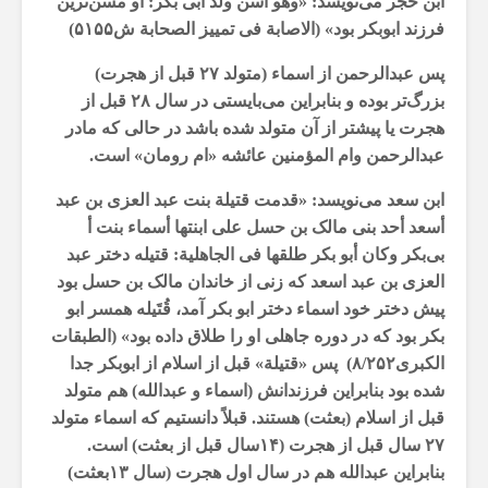
ابن حجر می‌نویسد: «وهو أسن ولد أبی بکر: او مسن‌ترین
فرزند ابوبکر بود» (الاصابة فی تمییز الصحابة ش۵۱۵۵)
پس عبدالرحمن از اسماء (متولد ۲۷ قبل از هجرت)
بزرگ‌تر بوده و بنابراین می‌بایستی در سال ۲۸ قبل از
هجرت یا پیشتر از آن متولد شده باشد در حالی که مادر
عبدالرحمن و‌ام المؤمنین عائشه‌ «ام رومان» است.
ابن سعد می‌نویسد: «قدمت قتیلة بنت عبد العزى بن عبد
أسعد أحد بنی مالک بن حسل على ابنتها أسماء بنت أ
بی‌بکر وکان أبو بکر طلقها فی الجاهلیة: قتیله دختر عبد
العزى بن عبد اسعد که زنى از خاندان مالک بن حسل بود
پیش دختر خود اسماء دختر ابو بکر آمد، قُتَیله همسر ابو
بکر بود که در دوره جاهلى او را طلاق داده بود» (الطبقات
الکبری۸/۲۵۲) پس «قتیلة» قبل از اسلام از ابوبکر جدا
شده بود بنابراین فرزندانش (اسماء و عبدالله) هم متولد
قبل از اسلام (بعثت) هستند. قبلاً دانستیم که اسماء متولد
۲۷ سال قبل از هجرت (۱۴سال قبل از بعثت) است.
بنابراین عبدالله هم در سال اول هجرت (سال ۱۳بعثت)