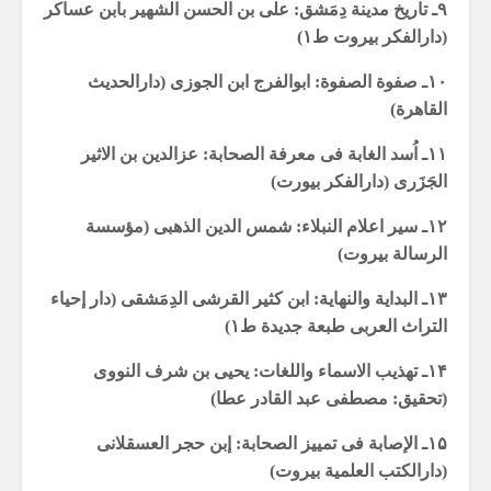
۹ـ تاریخ مدینة دِمَشق: علی بن الحسن الشهیر بابن عساکر
(دارالفکر بیروت ط۱)
۱۰ـ صفوة الصفوة: ابوالفرج ابن الجوزی (دارالحدیث
القاهرة)
۱۱ـ اُسد الغابة فی معرفة الصحابة: عزالدین بن الاثیر
الجَزَری (دارالفکر بیورت)
۱۲ـ سیر اعلام النبلاء: شمس الدین الذهبی (مؤسسة
الرسالة بیروت)
۱۳ـ البدایة والنهایة: ابن کثیر القرشی الدِمَشقی (دار إحیاء
التراث العربی طبعة جدیدة ط۱)
۱۴ـ تهذیب الاسماء واللغات: یحیی بن شرف النووی
(تحقیق: مصطفى عبد القادر عطا)
۱۵ـ الإصابة فی تمییز الصحابة: إبن حجر العسقلانی
(دارالکتب العلمیة بیروت)