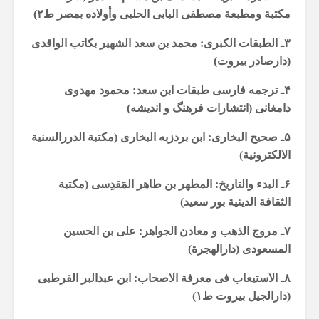
مکتبة ومطبعة مصطفى البابی الحلبی وأولاده بمصر ط۲)
۳ـ الطبقات الکبری: محمد بن سعد الشهیر بکاتب الواقدی
(دارصادر بیروت)
۴ـ ترجمه فارسی طبقات ابن سعد: محمود مهدوی
دامغانی (انتشارات فرهنگ و اندیشه)
۵ـ صحیح البخاری: ابن بردزبه البخاری (مکتبة الدررالسنیة
الالکترونیة)
۶ـ البدء والتاریخ: المطهر بن طاهر المَقدِسی (مکتبة
الثقافة الدینیة بور سعید)
۷ـ مروج الذهب و معادن الجواهر: علی بن الحسین
المسعودی (دارالهجرة)
۸ـ الاستیعاب فی معرفة الاصحاب: ابن عبدالبر القرطبی
(دارالجیل بیروت ط۱)