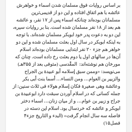
بر اساس روایات فوق مسلمان شدن اسماء و خواهرش
عائشه‌ با هم اتفاق افتاده و این دو از قدیمی‌ترین
مسلمانان بوده‌اند چنانکه اسماء پس از ۱۷ نفر، و عائشه‌
هم بعد از ۱۸ نفر مسلمان شده است. بنا بر روایات سیره،
این دو به دعوت پدر خود ابوبکر مسلمان شده‌اند. با توجه
به اینکه ابوبکر در سال اول بعثت مسلمان شده و این دو
خواهر هم جزء ۲۰ نفر ابتدایی مسلمانان بوده‌اند اسلام
آن‌ها در سالهای اول یا دوم بعثت رخ داده است. چنان که
مورخان هم نوشته‌اند: المقْدسی (متوفی بعد از ۳۵۵هـ)
می‌نویسد: «وممن سبق إسلامه أبو عبیدة بن الجراح
والزبیر بن العوام… ومن النساء… أسما بنت أبی بکر
وعائشة وهی صغیرة فکان إسلام هولاء فی ثلاث سنین: از
جمله کسانی که در اسلام آوردن سبقت دارد ابوعبیدة بن
جراح و زبیر بن عوام… و از میان زنان… اسماء دختر
ابوبکر و عائشه‌ که خردسال بود. اسلام این دسته در
فاصله سه سال انجام گرفت» (البدء و التاریخ جزء۴
فصل۱۵)