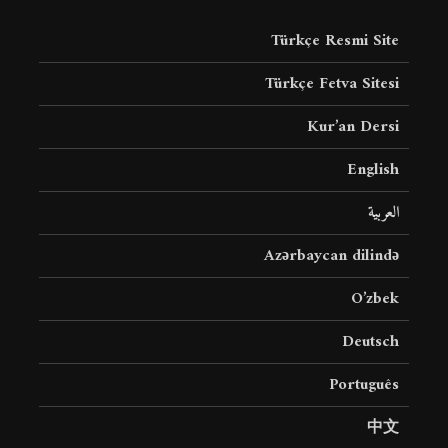
Türkçe Resmi Site
Türkçe Fetva Sitesi
Kur’an Dersi
English
العربية
Azərbaycan dilində
O’zbek
Deutsch
Português
中文