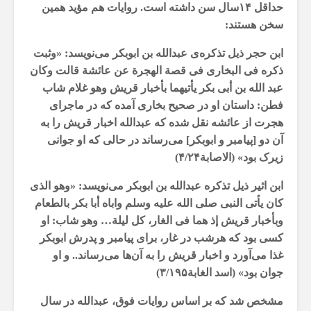
حداقل ۱۴سال سن داشته است. روایات هم مؤید همین
سخن هستند:
ابن حجر ذیل تذکره‌ی عبدالله بن ابوبکر می‌نویسد: «وثبت
ذکره فی البخاری فی قصة الهجرة عن عائشة قالت وکان
عبد الله بن أبی بکر یأتیهما بأخبار قریش وهو غلام شاب
فطن: داستان او در صحیح بخاری آمده که در ماجرای
هجرت از عائشه‌ نقل شده که عبدالله اخبار قریش را به
آن دو [پیامبر و ابوبکر] می‌رساند در حالی که او جوانی
زیرک بود» (الاصابة۴/۲۴)
ابن اثیر ذیل تذکره عبدالله بن ابوبکر می‌نویسد: «وهو الذی
کان یأتی النبی صلى الله علیه وسلم واباه أبا بکر بالطعام
وبأخبار قریش إذ هما فی الغار، کل لیلة… وهو شاب: او
کسی بود که هرشب در غار، برای پیامبر و پدرش ابوبکر
غذا می‌آورد و اخبار قریش را به آن‌ها می‌رساند.. و او
جوان بود» (اسد الغابة۳/۱۹۵)
مشخص شد که بر اساس روایات فوق، عبدالله در سال