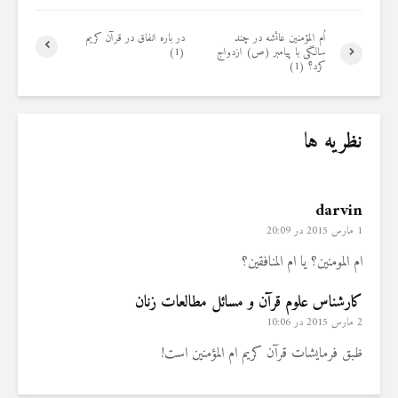
اُم المؤمنین عائشه‌ در چند
در باره انفاق در قرآن کریم
سالگی با پیامبر (ص) ازدواج
(1)‏
کرد؟ (1)‏
نظریه ها
darvin
1 مارس 2015 در 20:09
ام المومنین؟ یا ام المنافقین؟
کارشناس علوم قرآن و مسائل مطالعات زنان
2 مارس 2015 در 10:06
ظبق فرمایشات قرآن کریم ام المؤمنین است!