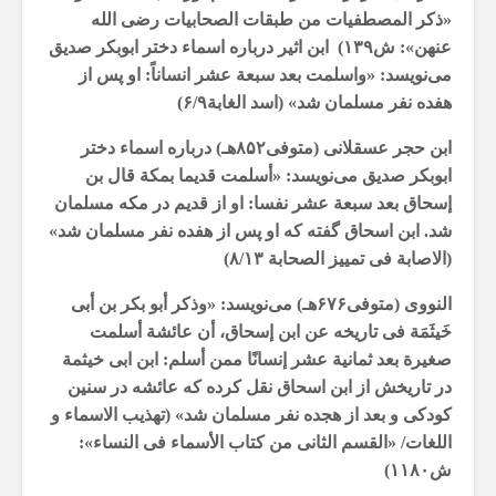
«ذکر المصطفیات من طبقات الصحابیات رضى الله
عنهن»: ش۱۳۹) ابن اثیر درباره اسماء دختر ابوبکر صدیق
می‌نویسد: «واسلمت بعد سبعة عشر انساناً: او پس از
هفده نفر مسلمان شد» (اسد الغابة۶/۹)
ابن حجر عسقلانی (متوفی۸۵۲هـ) درباره اسماء دختر
ابوبکر صدیق می‌نویسد: «أسلمت قدیما بمکة قال بن
إسحاق بعد سبعة عشر نفسا: او از قدیم در مکه مسلمان
شد. ابن اسحاق گفته که او پس از هفده نفر مسلمان شد»
(الاصابة فی تمییز الصحابة ۸/۱۳)
النووی (متوفی۶۷۶هـ) می‌نویسد: «وذکر أبو بکر بن أبى
خَیثَمَة فى تاریخه عن ابن إسحاق، أن عائشة أسلمت
صغیرة بعد ثمانیة عشر إنسانًا ممن أسلم: ابن ابی خیثمة
در تاریخش از ابن اسحاق نقل کرده که عائشه‌ در سنین
کودکی و بعد از هجده نفر مسلمان شد» (تهذیب الاسماء و
اللغات/ «القسم الثانى من کتاب الأسماء فى النساء»:
ش۱۱۸۰)