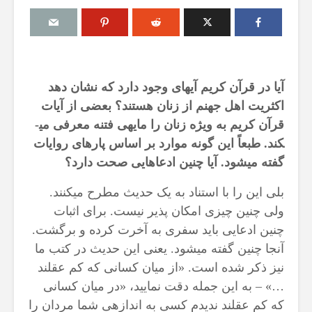
آیا در قرآن کریم آیه­ای وجود دارد که نشان دهد
درباره سنگ زدن به
مقصود از «کت
اکثریت اهل جهنم از زنان هستند؟ بعضی از آیات
شیطان و دویدن مردان
در آیه ۷۸ سوره واقعه
میان صفا و مروه
17 جولای 2026
قرآن کریم به ویژه زنان را مایه­ی فتنه معرفی می­
20 جولای 2026
19 نمایش ها
کند. طبعاً این گونه موارد بر اساس پاره­ای روایات
29 نمایش ها
گفته می­شود. آیا چنین ادعاهایی صحت دارد؟
آیا سوراخ کر
شوهرم به سراغ زن دیگری
کشتن آن نوجو
رفته، اما مرا طلاق
بلی این را با استناد به یک حدیث مطرح می­کنند.
دیوار، ارتباطی 
نمی‌دهد. چه باید کرد؟
آینده داشت؟
ولی چنین چیزی امکان پذیر نیست. برای اثبات
19 جولای 2026
8 جولای 2026
چنین ادعایی باید سفری به آخرت کرده و برگشت.
22 نمایش ها
24 نمایش ها
آنجا چنین گفته می­شود. یعنی این حدیث در کتب ما
آیا اگر مسلمانی فردی
منظور از «وَف
نیز ذکر شده است. «از میان کسانی که کم عقلند
غیرمسلمان را بکشد، حکم
ساختن یا درخ
…» – به این جمله دقت نمایید، «در میان کسانی
قصاص درباره او اجرا
4 جولای 2026
می‌شود؟
که کم عقلند ندیدم کسی به اندازه­ی شما مردان را
15 نمایش ها