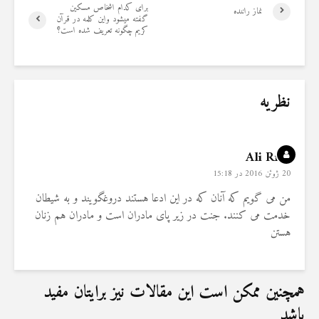
برای کدام اشخاص مسکین
نماز راننده
گفته میشود واین کلمه در قرآن
کریم چگونه تعریف شده است؟
نظریه
Ali Rıza
20 ژوئن 2016 در 15:18
من می گویم که آنان که در این ادعا هستند دروغگویند و به شیطان
خدمت می کنند. جنت در زیر پای مادران است و مادران هم زنان
هستن
همچنین ممکن است این مقالات نیز برایتان مفید
باشد