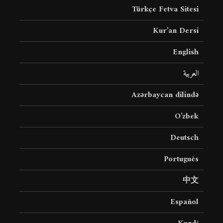
Türkçe Fetva Sitesi
Kur’an Dersi
English
العربية
Azərbaycan dilində
O’zbek
Deutsch
Português
中文
Español