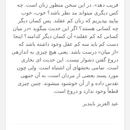
19 جولای 2026
فریب دهد». در این سخن منظور زنان است. چه
37 نمایش ها
کس دیگری می­تواند مد نظر باشد؟ خوب، خوب
بیایید بپذیریم که زنان کم عقلند. پس کسان دیگر
چه کسانی هستند؟ اگر این حدیث می­گوید «در میان
کسانی که کم عقلند» آن کسان دیگر کدامند؟ اینجا
دست کم باید سه کم عقل وجود داشته باشد که
«از میان» درست باشد. یعنی هیچ چیزی به اندازه­ی
دروغ گفتن دشوار نیست. این حدیث ای بخاری
است. تمامی بخش­های آن اشتباه است. ولی چون
مورد پسند بعضی از مردان است، به آن جنبه­ی
تقدس داده و از آن خوشنود می­شوند. چنین چیزی
قطعاً وجود ندارد و دروغ است.
عبد العزیز بایندیر