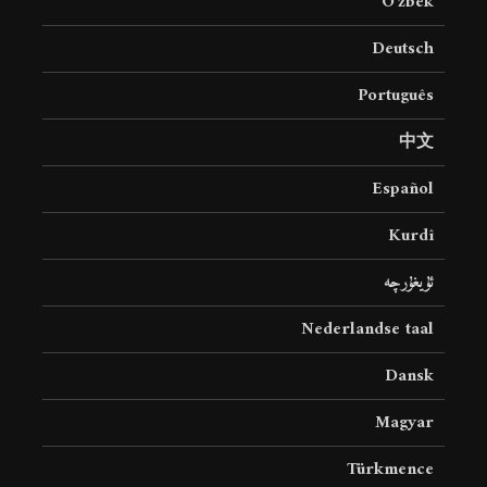
O’zbek
Deutsch
Português
中文
Español
Kurdî
ئۇيغۇرچە
Nederlandse taal
Dansk
Magyar
Türkmence