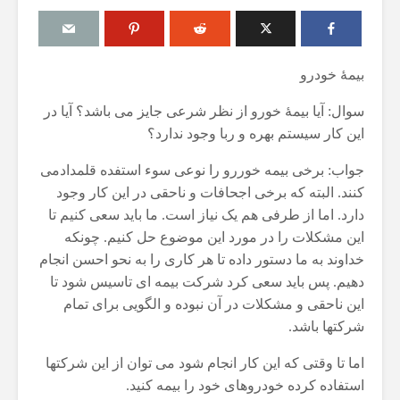
بیمۀ خودرو
سوال: آیا بیمۀ خورو از نظر شرعی جایز می باشد؟ آیا در
 به
مقصود از «کتاب مکنون»
حكم تلاوت
این کار سیستم بهره و ربا وجود ندارد؟
ردان
در آیه ۷۸ سوره واقعه
مسّ مصحف
حائض، نف
17 جولای 2026
جواب: برخی بیمه خوررو را نوعی سوء استفده قلمدادمی
بی‌وضو
18 نمایش ها
کنند. البته که برخی اجحافات و ناحقی در این کار وجود
6 آگوست 2026
آیا سوراخ کردن کشتی،
17 نمایش ها
دارد. اما از طرفی هم یک نیاز است. ما باید سعی کنیم تا
ن دیگری
کشتن آن نوجوان و ساختن
این مشکلات را در مورد این موضوع حل کنیم. چونکه
اق
دیوار، ارتباطی با علم غیبِ
اذکار قران
خداوند به ما دستور داده تا هر کاری را به نحو احسن انجام
کرد؟
آینده داشت؟
4 آگوست 2026
دهیم. پس باید سعی کرد شرکت بیمه ای تاسیس شود تا
8 جولای 2026
9 نمایش ها
24 نمایش ها
این ناحقی و مشکلات در آن نبوده و الگویی برای تمام
اهمیت گوا
شرکتها باشد.
ردی
منظور از «وَفق» و حکم
اسلام
د، حکم
ساختن یا درخواست آن
29 جولای 2026
اما تا وقتی که این کار انجام شود می توان از این شرکتها
اجرا
4 جولای 2026
19 نمایش ها
استفاده کرده خودروهای خود را بیمه کنید.
15 نمایش ها