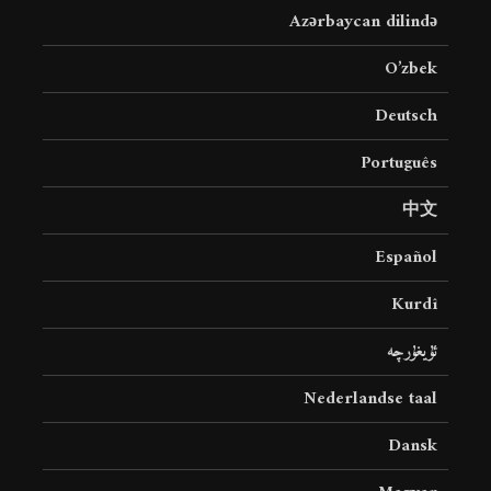
Azərbaycan dilində
O’zbek
Deutsch
Português
中文
Español
Kurdî
ئۇيغۇرچە
Nederlandse taal
Dansk