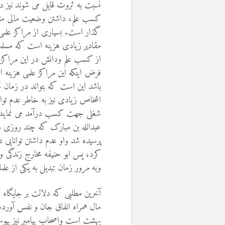
نسبت به ثروت قایل می شوند نیز دی
کسب علم، داشتن وضعیت مالی منا
گذار است. بسیاری از مراکز علمی
مقادیر زیادی هزینه است که مسلما ت
از کسب علم ودانش در این مراکز محر
فرض اینکه این مراکز علمی هزینه ا
باشد این است که بتواند در زمان ت
اشخاص زیادی نیز به خاطر عدم توان
شغلی جهت کسب درآمد می نمایند. م
عبدالله بن مبارک که چند روزی د
پرسیده شد واو عدم داشتن توانایی
کرد، پس ابو حنیفه مخارج زندگی و
وبه مرور زمان تبدیل به یکی از ع
آخرین مطلبی که دلالت بر جایگاه
مال همراه انفاق جان و نفس آورده
بهشت است واصحاب پیامبر نیز پیوست