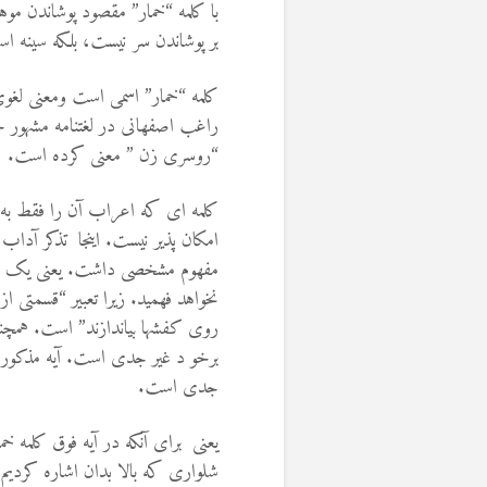
بر پوشاندن سر نیست، بلکه سینه 
کلمه “خمار” اسمی است ومعنی لغ
راغب اصفهانی در لغتنامه مشهور
“روسری زن ” معنی کرده است.
کلمه ای که اعراب آن را فقط به مع
امکان پذیر نیست. اینجا تذکر آد
مفهوم مشخصی داشت. یعنی یک عر
نخواهد فهمید. زیرا تعبیر “قسمتی از
روی کفشها بیاندازند” است. همچنا
برخو د غیر جدی است. آیه مذکور ه
جدی است.
یعنی برای آنکه در آیه فوق کلمه خم
شلواری که بالا بدان اشاره کردیم 