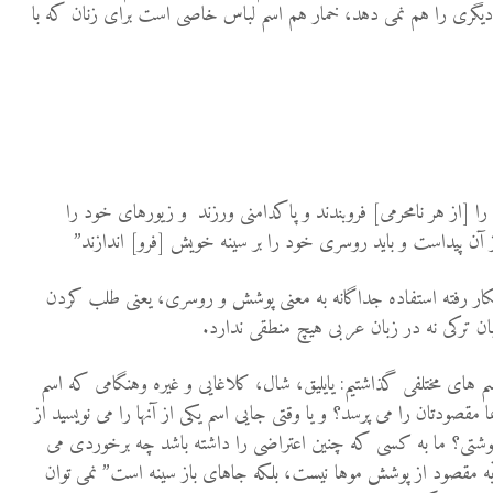
 دیگری را هم نمی دهد، خمار هم اسم لباس خاصی است برای زنان که با
د را [از هر نامحرمى] فروبندند و پاكدامنى ورزند و زيورهاى خود را
از آن پيداست و بايد روسرى خود را بر سينه خويش [فرو] اندازند”
کار رفته استفاده جداگانه به معنی پوشش و روسری، یعنی طلب کردن
ان ترکی نه در زبان عربی هیچ منطقی ندارد.
 های مختلفی گذاشتیم: یایلیق، شال، کلاغایی و غیره وهنگامی که اسم
 مقصودتان را می پرسد؟ و یا وقتی جایی اسم یکی از آنها را می نویسید از
نوشتی؟ ما به کسی که چنین اعتراضی را داشته باشد چه برخوردی می
ه مقصود از پوشش موها نیست، بلکه جاهای باز سینه است” نمی توان