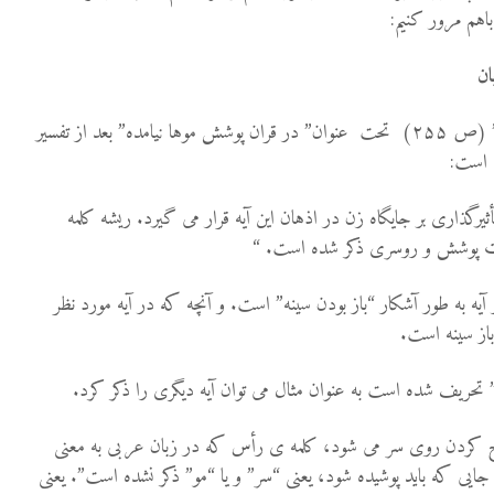
باهم مرور کنیم:
ان
در کتاب “دین مجعول و دین قرانی” (ص ۲۵۵) تحت عنوان” در قران پوشش موها نیامده” بعد از تفسیر
گذاری بر جایگاه زن در اذهان این آیه قرار می گیرد. ریشه کلمه
غات پوشش و روسری ذکر شده است. “
 به طور آشکار “باز بودن سینه” است. و آنچه که در آیه مورد نظر
باز سینه است.
” تحریف شده است به عنوان مثال می توان آیه دیگری را ذکر کرد.
سح کردن روی سر می شود، کلمه ی رأس که در زبان عربی به معنی
 جایی که باید پوشیده شود، یعنی “سر” و یا “مو” ذکر نشده است”. یعنی