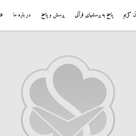
ن کریم
پاسخ به پرسشهای قرآنی
پرسش و پاسخ
در باره ما
فت
درباره سنگ زدن به
شیطان و دویدن مردان
میان صفا و مروه
20 جولای 2026