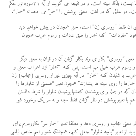
با کلمه “خمار” مقصود پوشاندن موها نیست، بلکه سینه است. و در نتیجه می گویند از آیه ۳۱سوره نور حکم
است. در حالی که در لغت معنی پوشش را “خمر” می دهد نه “خمار”.
وی آن فقط “روسری زن” است. حتی همچنان در پیش خواهیم دید
 خود “مفردات” کلمه خمار را طبق عادات و رسوم عرب همچون
نی “روسری” بکار می برند بکار گرفتن آن در قران به معنی دیگر
اب و رسوم عرب خیلی مهم است. پس کلمه “خمار” نزد اعراب معنی و
ب با شنیدن کلمه “خمار” در آیه چیزی غیر از روسری (حجاب) زن
 خمارها را روی سینه ها بیندازند” همچون تعبیر “قسمتی از شلوارها را
ن که در جمله برای پوشاندن کفشها پوشیدن شلوار را شرط دانستن
م با تعبیر پوشش در نظر گرفتن فقط سینه و نه سر یک برخورد غیر
ار معنی حجاب و روسری دهد و مطلقا تعبیر “خمار سر” بکاررببریم برای
باید از تعبیر “پاچه شلوار” جعل کنیم. همچنانکه شلوار اسم خاص لباسی