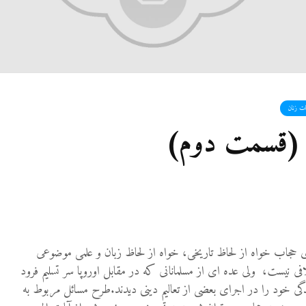
27 نمایش ها
شوهرم به سراغ زن دیگری
رفته، اما مرا طلاق
نمی‌دهد. چه باید کرد؟
19 جولای 2026
21 نمایش ها
ات زنان
آیا اگر مسلمانی فردی
 (قسمت دوم)
غیرمسلمان را بکشد، حکم
قصاص درباره او اجرا
می‌شود؟
19 جولای 2026
36 نمایش ها
ی حجاب خواه از لحاظ تاریخی، خواه از لحاظ زبان و علمی موضوعی
ی نیست، ولی عده ای از مسلمانانی که در مقابل اوروپا سر تسلیم فرود
 خود را در اجرای بعضی از تعالیم دینی دیدند.طرح مسائل مربوط به