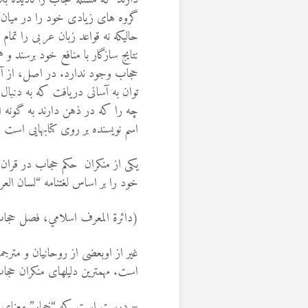
گروه های زیادی خود را در میان ج
حالیکه نه قواعد زبان عربی را تمام 
نتایج سازگار با منافع خود برسند
حجاب وجود ندارد. در اصل، از آنج
توان به آسانی دریافت که به دنبا
چه را که در ذهن دارند به گونه ای
اسم نویسنده بر روی کتابهایی است ک
یکی از منکران حکم حجاب در قرا
خود را بر اساس لغتنامه “لسان ال
(دائرة المعرف اسلامي، فصل حجاب، ج ٤٠
غير از اوبعضی از روحانیان و مترجم
است. مهمترین دلیلهای منکران حج
– درست است که “خمار” معنای پ