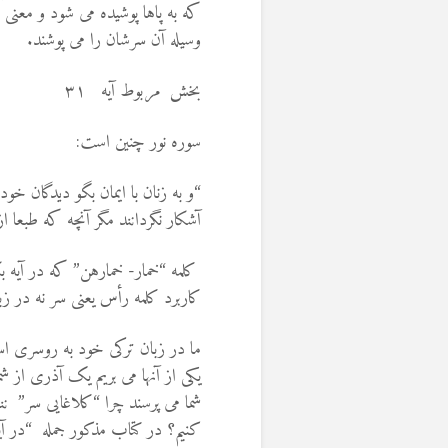
که به پاها پوشیده می شود و معنی
وسیله آن سرشان را می پوشند.
بخش مربوط آیه ۳۱
سوره نور چنین است:
“و به زنان با ايمان بگو ديدگان خو
آشكار نگردانند مگر آنچه كه طبعا 
کلمه “خمار- خمارهن” که در آیه ب
کاربرد کلمه رأس یعنی سر نه در زب
ما در زبان ترکی خود به روسری اسم
یکی از آنها می بریم یک آذری از شما
شما می پرسند چرا “کلاغایی سر” ن
کنیم؟ در کتاب مذکور جمله “در آی