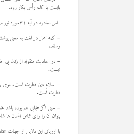
بایست با کلمه رأس بکار رود.
-امر صادره در آیه ۳۱سوره نور مربوط به سر نیست، بلکه مراد از آن پوشش سینه است.
– کلمه خمار در لغت به معنی پوش
رساند.
– در احادیث منقوله از زنان بی ا
نیست.
– اسلام دین فطرت است، موی ز
فطرت است.
– حتی اگر حجابی هم بوده باشد م
بتوان آن را برای تمامی انسان ها ش
با ارزیابی این دلایل از جهات مخ