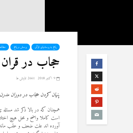
پاسخ به پرسشهای قرآنی
پرسش و پاسخ
مطالع
حجاب در قران
9 اکتبر 2018
2661 نمایش ها
پنهان کردن حجاب در دوران مدرن
همچنان که در بالا ذکر شد مسئله 
است کاملا واضح و محل هیچ اختلاف
آورده اند علت ضعف و عقب ماندگی