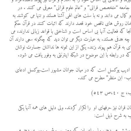
امعه “متخصص قرانی” و “عالم علوم قرانی” معرفی می کنند . در
و کمال می دانند و نه با سنت های الهی آشنا هستند و تنها می کوشند به
 و همان روش های ناقص خود قصد دارند که اثبات کنند در قرآن حکم
ا که فعالیت آنها بی اساس است و شناختی با قواعد زبانی ندارند، می
ل چه هدفی هستند. به عبارت دیگر می توان دید که چگونه سعی دارند آن
 به قرآن هم پیوند بزنند. یکی از این نمونه ها نداشتن جسارت نوشتن
ه در رابطه با این موضوع در شبکه اینترنتی به وفور یافت می شود.
ن ادیب یوکسل است که در میان جوانان مشهور است.یوکسل ادعای
عرب- ابن منظر” مطرح می کند.
،ص ٥٤٣)
ان قران نیز حرفهای او را تکرار کردند. ولی دلیل های همه آنها یکی
اب به شرح ذیل است:
وشش می دهد. ولی برای این که معنی سرپوش و روسری دهد می