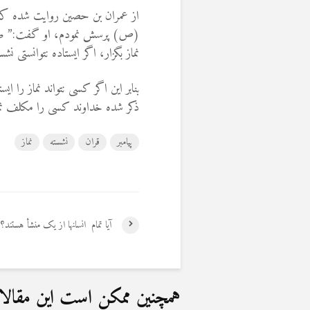
از عمران بن حصین روایت شده ‌که ‌گف
(ص) پرسش نمودم‌، او گفت‌:” صل ق
نماز بگزار، اگر ایستاده نتوانستی نشس
بنابر این اگر کسی نتواند نماز را ای
ذکر شده خداوند کسی را مکلف نمی
پیامبر
قران
نشسته
نماز
آیا تمام انسانها از یک منشأ هستند؟
همچنین ممکن است این مقالات 