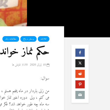
اعلانات
پرسش و پاسخ
مطالعات زنان
حکم نماز خوان
10 ژوئن 2020
1130 نمایش ها
سوال:
می کنم ، ولی دوره اخیر نماز خوان
سه ماه چه طور خواهد شد؟ فکر می 