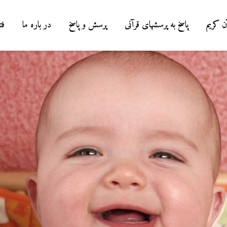
ن کریم
پاسخ به پرسشهای قرآنی
پرسش و پاسخ
در باره ما
فت
درباره سنگ زدن به
شیطان و دویدن مردان
میان صفا و مروه
20 جولای 2026