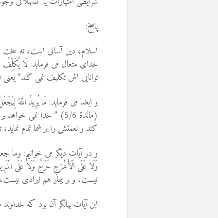
شرایطی امتیازات یا تسهیلاتی وجو
پاسخ:
اسلام، دین آسانى است، نه سخت ‏
توانایی اش تکلیف نمی کند” یعنی ت
و ایضا می فرماید: مَا يُرِيدُ اللَّهُ لِيَجْعَلَ عَلَيْ
(مائدة 5/6) ” خدا نمی خو
کند و نعمتش را بر شما تمام نماید، 
نيست، و بر بيمار هم ايرادى نيست،
این آیات بیانگر آن بود که خداوند 