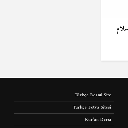
سلام
Türkçe Resmi Site
Türkçe Fetva Sitesi
Kur’an Dersi