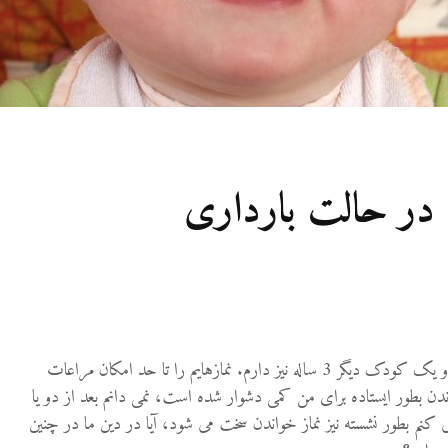
27 نمایش ها
شوهرم به سراغ زن دیگری
رفته، اما مرا طلاق
نمی‌دهد. چه باید کرد؟
19 جولای 2026
21 نمایش ها
آیا اگر مسلمانی فردی
د در حالت بارداری
غیرمسلمان را بکشد، حکم
قصاص درباره او اجرا
می‌شود؟
19 جولای 2026
36 نمایش ها
من زنی باردار در ماه پنجم هستم ، و یک کودک دیگر 3 ساله نیز دارم. نمازهایم را تا حد امکان مراعات
دن بطور ایستاده برای من کمی دشوار شده است، نمی دانم بعد از دو یا
کنم بطور نشسته نیز نماز خواندن سخت می شود، آیا در دین ما در چنین