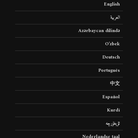
English
العربية
Azərbaycan dilində
O’zbek
Deutsch
Português
中文
Español
Kurdî
ئۇيغۇرچە
Nederlandse taal