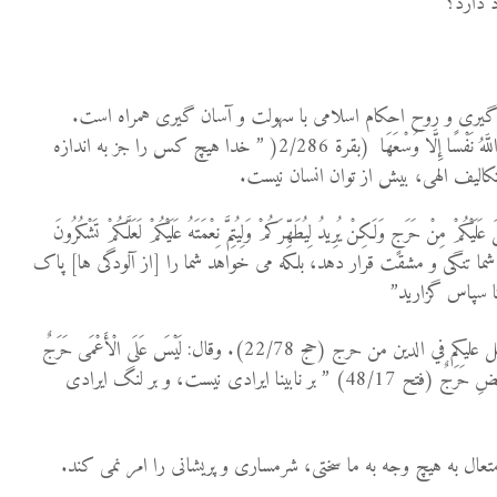
د دارد؟
گیرى و روح احکام اسلامی با سهولت و آسان گیری همراه است.
خدای متعال می فرماید: لَا يُكَلِّفُ اللَّهُ نَفْسًا إِلَّا وُسْعَهَا (بقرة 2/286( ” خدا هیچ کس را جز به اندازه
كالیف الهى، بیش از توان انسان نیست.
كُمْ مِنْ حَرَجٍ وَلَكِنْ يُرِيدُ لِيُطَهِّرَكُمْ وَلِيُتِمَّ نِعْمَتَهُ عَلَيْكُمْ لَعَلَّكُمْ تَشْكُرُونَ
اهد بر شما تنگی و مشقت قرار دهد، بلکه می خواهد شما را [از آلودگی ها] پاک
تا سپاس گزارید”
و در آیات دیگر می خوانیم: وما جعل عليكم في الدين من حرج (حج 22/78). وقال: لَيْسَ عَلَى الْأَعْمَى حَرَجٌ
وَلَا عَلَى الْأَعْرَجِ حَرَجٌ وَلَا عَلَى الْمَرِيضِ حَرَجٌ (فتح 48/17) ” بر نابينا ايرادى نيست، و بر لنگ ايرادى
متعال به هیچ وجه به ما سختی، شرمساری و پریشانی را امر نمی کند.