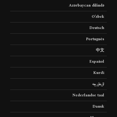
Azərbaycan dilində
O’zbek
Deutsch
Português
中文
Español
Kurdî
ئۇيغۇرچە
Nederlandse taal
Dansk