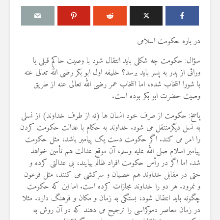
در باره حکومت اسلامی
سؤال: حکومت چه شکلی باید انتقال شود با وصیت حاکم قبلی یا
درباره سنگ زدن به
مقصود از «کت
وراثی از پدر به پسر باید برسد؟ خلیفه اول ابو بکر رضی الله تعالی عنه
شیطان و دویدن مردان
در آیه ۷۸ سوره واقعه
با شورا انتخاب شده، اما انتخاب عمر رضی الله تعالی عنه از طریق
میان صفا و مروه
17 جولای 2026
وصیت حضرت ابو بکر بوده است.
20 جولای 2026
18 نمایش ها
27 نمایش ها
پاسخ: حکومت از طرف خود انسان ها (نه از طرف خداوند) از نسلی
آیا سوراخ کر
شوهرم به سراغ زن دیگری
به نسل دیگرمنتقل می شود. خداوند به حکام با عدالت حکومت کردن
کشتن آن نوجو
رفته، اما مرا طلاق
دیوار، ارتباطی 
را امر می کند. اگر حکومت دست یک پیامبر باشد، مثل حکومت
نمی‌دهد. چه باید کرد؟
آینده داشت؟
پیامبر اسلام صلی الله علیه وسلم، آن موقع عدالت هم تأمین خواهد
19 جولای 2026
8 جولای 2026
شد. اما اگر در رأس حکومت افراد ظالم بیایند، بی عدالتی کرده و
21 نمایش ها
23 نمایش ها
حتی در مقابل خداوند هم عصیان و سرکشی می کنند، مثل فرعون
آیا اگر مسلمانی فردی
و نمرود. هر دو را خداوند مجازات کرده است. اما این که حکومت
منظور از «وَف
غیرمسلمان را بکشد، حکم
ساختن یا درخ
چگونه باید انتقال شود، بستگی به زمان و مکان و فرهنگ دارد. مثلا
قصاص درباره او اجرا
4 جولای 2026
در زمان معاصر دموکراسی را ترجیح می دهند که در آن روش به
می‌شود؟
15 نمایش ها