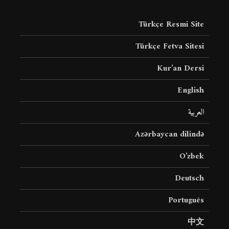
Türkçe Resmi Site
Türkçe Fetva Sitesi
Kur’an Dersi
English
العربية
Azərbaycan dilində
O’zbek
Deutsch
Português
中文