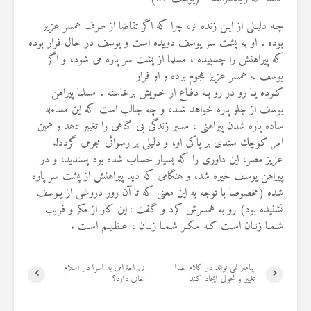
19 جولای 2026
36 نمایش ها
چـه دليـلى از ايـن زنده تر، چرا كه اگر تقاضا از طرف همسر عزيز
بوده ، او به پشت سر يوسف دويده است و يوسف در حال فرار بوده
كه پيراهنش را چسبيده ، مسلما از پشت سر پاره مى شود، و اگر
يوسف به همسر عزيز هجوم برده و او فرار
كـرده يـا رو در رو بـه دفـاع از خـويش برخاسته ، مسلما پيراهن
يوسف از جلو پاره خواهد شـد، و چه جالب است كه اين مساءله
ساده پاره شدن پيراهنى ، مسير زندگى بى گناهى را تغيير دهد و همين
امر كوچك سندى بر پاكى او، و دليلى بر رسوائى مجرمى گردد!.
عزيز مصر، اين داورى را كه بسيار حساب شده بود پسنديد، و در
پيراهن يوسف خيره شد، و هنگامى كه ديد پيراهنش از پشت سر پاره
شده (مخصوصا با توجه به اين معنى كه تا آن روز دروغـى از يـوسف
نشنيده بود) رو به همسرش كرد و گفت : اين كار از مكر و فريب
شـمـا زنـان اسـت كـه مـكـر شـمـا زنـان ، عـظـيـم اسـت .
پیامبر نمی تواند در کلام خدا
بی احترامی به اسرا در اسلام
تغییر و تحولی ایجاد کند
جایی دارد؟