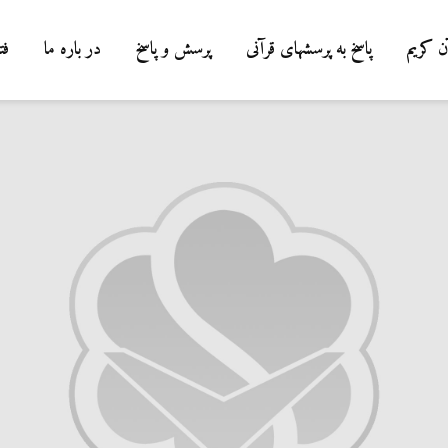
ن کریم
پاسخ به پرسشهای قرآنی
پرسش و پاسخ
در باره ما
فت