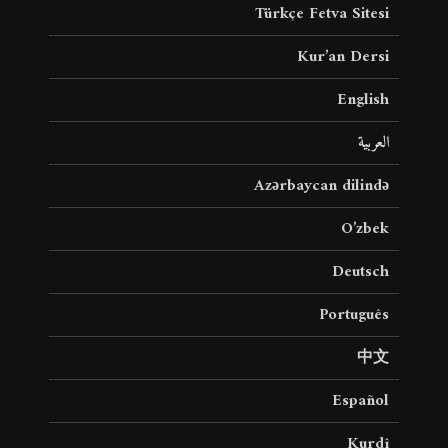
Türkçe Fetva Sitesi
Kur’an Dersi
English
العربية
Azərbaycan dilində
O’zbek
Deutsch
Português
中文
Español
Kurdî