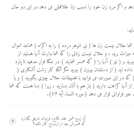
د و اگر مرد زن خود را بسبب زنا طلاقش می دهد در این دو حال
ید:
 شما حلال نیست زن ها ( ی شوهر مرده ) را به اکراه ( همانند اموال
میراث برید ، و حلال نیست زنانی را که شما وارث آنها هستید از
برید و ( نیز ) آنها را ( که همسر شمایند ) در تنگنا قرار مدهید تا پاره
 ) داده اید ( از دستشان بیرون ) ببرید مگر آنکه کار زشت آشکاری (
( که در این صورت می توانید با تضییقات حلال چیزی بگیرید ) و با
از آنها کراهت دارید ( باز هم با آنان بسازید ، زیرا ) بسا هست که شما
ر فراوانی قرار می دهد (سوره النساء آیه 19).
آیا زوج ضمن عقد نکاح، می‌تواند شرطى بگذارد
که همسرش بعد از ازدواج کار نکند؟