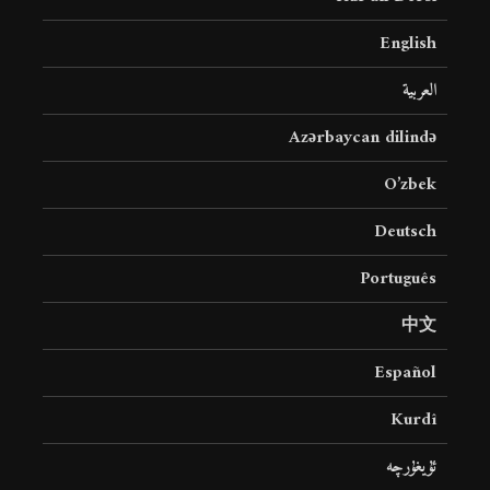
English
العربية
Azərbaycan dilində
O’zbek
Deutsch
Português
中文
Español
Kurdî
ئۇيغۇرچە