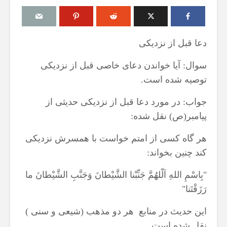
دعا قبل از نزدیکی
سوال: آیا خواندن دعای خاصی قبل از نزدیکی
درباره سنگ زدن به
مقصود از «کت
شیطان و دویدن مردان
در آیه ۷۸ سوره واقعه
توصیه شده است.
میان صفا و مروه
17 جولای 2026
20 جولای 2026
18 نمایش ها
جواب: در مورد دعا قبل از نزدیکی حدیثی از
27 نمایش ها
پیامبر(ص) نقل شده:
آیا سوراخ کر
شوهرم به سراغ زن دیگری
کشتن آن نوجو
هر گاه کسی از امتم خواست با همسرش نزدیکی
رفته، اما مرا طلاق
دیوار، ارتباطی 
نمی‌دهد. چه باید کرد؟
آینده داشت؟
کند چنین بخواند:
19 جولای 2026
8 جولای 2026
21 نمایش ها
23 نمایش ها
"بِاسْمِ اللهِ اَلّلهُمَّ جَنِّبْنا الشَّيْطانَ وَجَنَّبِ الشَّيْطانَ ما
رَزَقْتَنا"
آیا اگر مسلمانی فردی
منظور از «وَف
غیرمسلمان را بکشد، حکم
ساختن یا درخ
قصاص درباره او اجرا
این حدیث در منابع هر دو مذهب (شیعی و سنی )
4 جولای 2026
می‌شود؟
15 نمایش ها
نقل شده است.