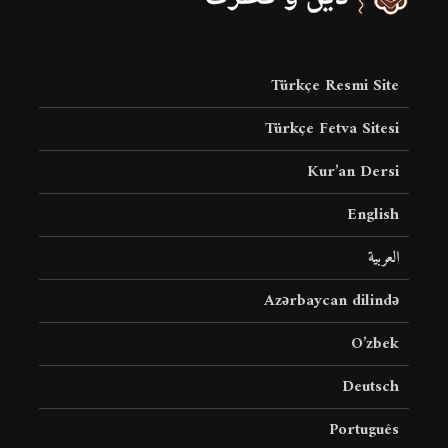
Türkçe Resmi Site
Türkçe Fetva Sitesi
Kur’an Dersi
English
العربية
Azərbaycan dilində
O’zbek
Deutsch
Português