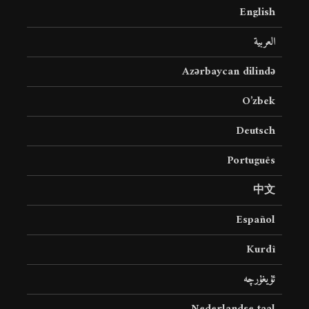
English
العربية
Azərbaycan dilində
O’zbek
Deutsch
Português
中文
Español
Kurdî
ئۇيغۇرچە