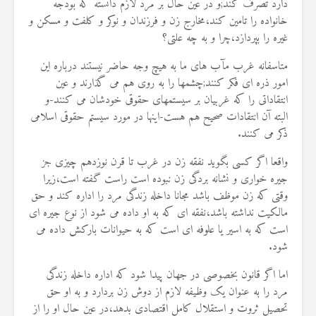
دارد تصرف کند;و در عین حال بر مرد لازم دانسته که بودجه
19 جولای 2026
خانواده را تامین کند،مخارج زن و فرزندان و نوکر و کلفت و مسکن و
36 نمایش ها
غیره را بپردازد،چرا و به چه علتی؟
متاسفانه غرب مآب های ما به هیچ وجه حاضر نیستند درباره این
امور ذره ای فکر کنند;چشمها را به روی هم می گذارند و عین
انتقاداتی را که غربیان بر سیستمهای حقوقی خودشان می کنند-و
البته آن انتقادات صحیح هم هست-اینها در مورد سیستم حقوقی اسلامی
ذکر می کنند
.
واقعا اگر کسی بگوید نفقه زن در غرب تا قرن نوزدهم چیزی جز
جیره خواری و نشانه بردگی زن نبوده است راست گفته است،زیرا
وقتی که زن موظف باشد مجانا داخله زندگی مرد را اداره کند و حق
مالکیت نداشته باشد،نفقه ای که به او داده می شود از نوع جیره ای
است که به اسیر یا علوفه ای است که به حیوانات بارکش داده می
شود
.
اما اگر قانون بخصوصی در جهان پیدا شود که اداره داخله زندگی
مرد را به عنوان یک وظیفه لازم از دوش زن بردارد و به او حق
تحصیل ثروت و استقلال کامل اقتصادی بدهد،در عین حال او را از