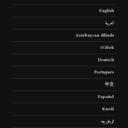
English
العربية
Azərbaycan dilində
O’zbek
Deutsch
Português
中文
Español
Kurdî
ئۇيغۇرچە