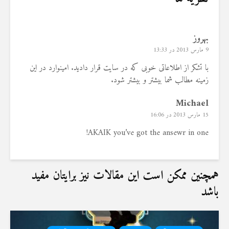
19 جولای 2026
36 نمایش ها
بهروز
9 مارس 2013 در 13:33
با تشکر از اطلاعاتی خوبی که در سایت قرار دادید. امینوارد در این
زمینه مطالب شما بیشتر و بیشتر شود.
Michael
15 مارس 2013 در 16:06
AKAIK you’ve got the ansewr in one!
همچنین ممکن است این مقالات نیز برایتان مفید
باشد