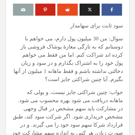
سود ثابت برای سهامدار
سوال: من 30 میلیون پول دارم، می خواهم با
درباره سنگ زدن به
مقصود از «کت
دوستانم که به تازگی مغازۀ پوشاک فروشی باز
شیطان و دویدن مردان
در آیه ۷۸ سوره واقعه
میان صفا و مروه
17 جولای 2026
کرده اند شراکت کنم. اما من فقط می خواهم
20 جولای 2026
18 نمایش ها
پول خود را به اشتراک بگذارم و در سود و زیان
27 نمایش ها
دخالتی نداشته باشم و فقط ماهانه 1 میلیون از آنها
آیا سوراخ کر
شوهرم به سراغ زن دیگری
کشتن آن نوجو
بگیرم. آیا چنین شراکتی جایز است؟
رفته، اما مرا طلاق
دیوار، ارتباطی 
نمی‌دهد. چه باید کرد؟
آینده داشت؟
جواب: چنین شراکتی جایز نیست، و پولی که
19 جولای 2026
8 جولای 2026
ماهانه دریافت می شود بهره محسوب می شود.
21 نمایش ها
23 نمایش ها
در مشارکت باید سهم مشخص در قبال وجهی
آیا اگر مسلمانی فردی
منظور از «وَف
مشخص خریداری شود. اگر شرکت سود کند، طبق
غیرمسلمان را بکشد، حکم
ساختن یا درخ
قرارداد شرکا سهم سود خود را می گیرند. و در
قصاص درباره او اجرا
4 جولای 2026
می‌شود؟
15 نمایش ها
صورت زیان، هر کس به اندازه سهم مشارکت خود