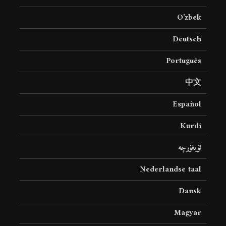
O’zbek
Deutsch
Português
中文
Español
Kurdî
ئۇيغۇرچە
Nederlandse taal
Dansk
Magyar