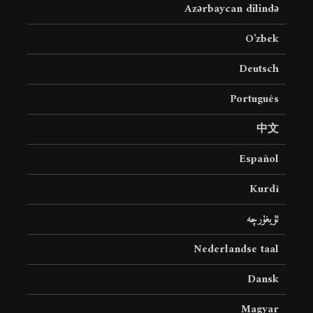
Azərbaycan dilində
O’zbek
Deutsch
Português
中文
Español
Kurdî
ئۇيغۇرچە
Nederlandse taal
Dansk
Magyar