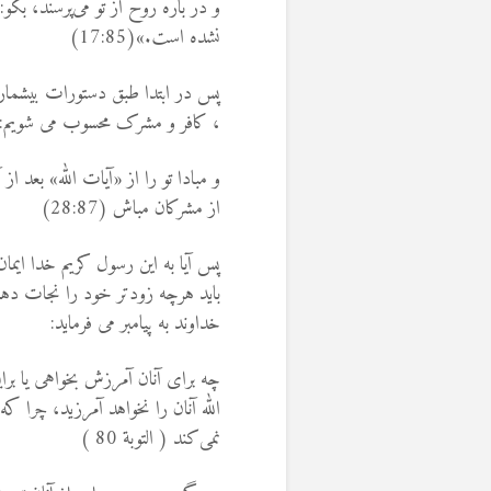
و در باره روح از تو مى‌پرسند، بگ
نشده است.»(17:85)
پس در ابتدا طبق دستورات بیشمار 
، کافر و مشرک محسوب می شویم:
و مبادا تو را از «آيات الله» بعد 
از مشركان مباش (28:87)
پس آیا به این رسول کریم خدا ایما
بايد هرچه زودتر خود را نجات دهم
خداوند به پیامبر می فرماید:
چه براى آنان آمرزش بخواهى يا بر
الله آنان را نخواهد آمرزيد، چرا ك
نمى‌كند ( التوبة 80 )