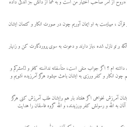
و: «روح از امر صاحب اختیار من است و به شما از دانش جز اندكى داده
قرآن ، میبایست به او ایمان آوریم چون در صورت انکار و کتمان ایشان
از آنكه بر تو نازل شده ،باز دارند و دعوت به سوى پروردگارت كن و زنهار
ن داشته ام ؟ اگر جواب منفی است، متاَسفانه ندانسته کافر و ُمشركم و
 چون انکار و کفر ورزی به ایشان باعث میشود هرگز آمرزیده نشویم و
ايشان آمرزش نخواهى اگر هفتاد بار هم برايشان طلب آمرزش كنى هرگز
ه آنان به الله و رسولش كفر ورزيدند، و الله گروه فاسقان را هدايت