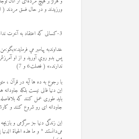
و هرگز بر هيچ مرده‌اى از آنان تو
ورزیدند و در حال فسق مردند ( التوبة
3-کسانی که اعتقاد به آخرت نداشته باشند ، کافر و مشرک محسوب می شوند:
خداوندبه پيامبر مي فرمايد:«بگو:م
پس بدو روي آوريد و از او آمرزش 
ندارند.» ( فصلت6 و 7)
با رجوع به ده ها آیه در قرآن ، م
این دنیا فانی نیست بلکه جاودانه 
باید طوری عمل کنند که بلافاصله 
جاودانه ای رو شروع کنند و کارش
اين زندگى دنيا جز سرگرمى و بازي
مى‌دانستند * و ما هذه الحياة الدنيا 