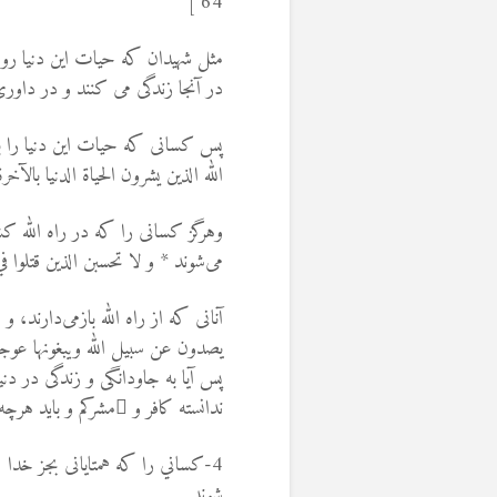
64 ]
مثل شهیدان که حیات این دنیا رو 
در آنجا زندگی می کنند و در داوری
پس کسانی که حیات این دنیا را به ای
الله الذين يشرون الحياة الدنيا بالآخرة (74
وهرگز كسانى را كه در راه الله كش
مى‌شوند * و لا تحسبن الذين قتلوا في 
آنانی که از راه الله بازمی‌دارند، 
يصدون عن سبيل الله ويبغونها عوجا 
پس آیا به جاودانگی و زندگی در دن
ندانسته کافر و ُمشركم و بايد هرچ
4-كساني را که همتایانی بجز خدا
شوند