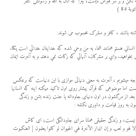
جه نکن و بر سر قبرش نايست، چرا كه آنان به الله و رسولش كفر
 84 )
ن انساني هستم همانند شما. به من وحي شده كه خدايتان خدائي است يكتا.
بخواهيد. واي بر مشركان، آنهائي كه زكات نمي دهند و به آخرت ايمان
توجه میشویم ، آخرت به معنی دنیائی موازی با این دنیاست که برعکس
هست اما موضوعی که قرآن بیشتر روی اون تاکید میکنه اینه که انسانها
بعد از مرگشون در اون دنیای جاودانه یا جنت زنده بشن و زندگی
ون به روز قیامت و داوری نکشه :
چه نيست، و زندگى حقيقى همانا سراى جاودانگی است؛ اى كاش
إلا لهو و لعب و إن الدار الآخرة لهي الحيوان لو كانوا يعلمون [ العنكبوت