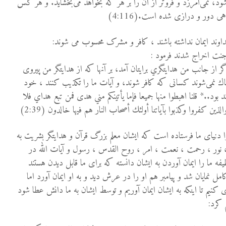
شود، نمى‌آمرزد و فروتر از آن را بر هر كه بخواهد مى‌بخشايد. و هر كس
ى دور و درازى شده است.(4:116)
جنت اخراج شدند فرمود :
ر از جانب من هدايتگري برايتان آمد، بر آنها كه از هدايتگر من پيروى
ناك نمى‌شوند كسانى كه كافر شوند، و آيات ما را تکذیب کنند ، خود
 بود..* قلنا اهبطوا منها جميعا فإما يأتينكم مني هدى فمن تبع هداي فلا
 دنیای ما فرستاده است که ایشان معلم بزرگ قرآن و هدایتگر بشریت به
 نور ، رحمت ، نعمت ، امر ، روح القدس ، رسول و آیات الله در
ه ما را ايمان آوردن به ایشان دانسته که برای ما قابل دیدن هستند
مل نمایان شد و پیامبر هم او را در عرش دید و به او ایمان آورد اما
 کنیم تا اینکه به ایشان ایمان آوریم و توسط ایشان به ما دانش عطا شود
 کرد: