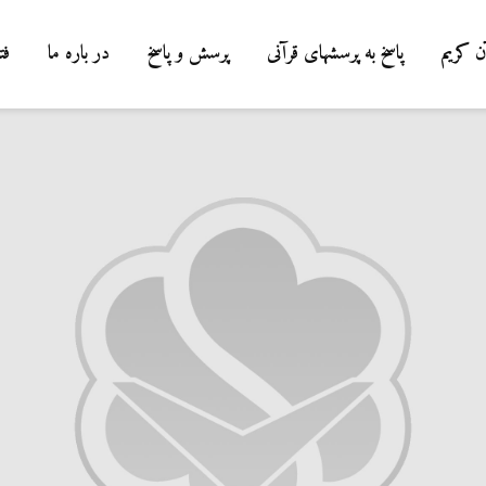
ن کریم
پاسخ به پرسشهای قرآنی
پرسش و پاسخ
در باره ما
فت
درباره سنگ زدن به
شیطان و دویدن مردان
میان صفا و مروه
20 جولای 2026