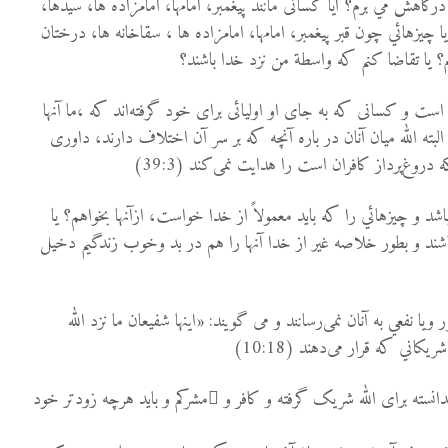
درگاهش مي برم؟ آيا کسانی مانند پيغمبر، امامها، امامزاده ها، سيدها،
 یا چيزهائي چون قبر پيغمبر، امامها، امامزاده ها ، سقاخانه ها، درختان
؟ يا تقاضا كنم كه واسطة من نزد خدا باشند؟
ه است و كسانى كه به جاى او اولیائی براى خود گرفته‌اند که ،ما آنها
، البته الله ميان آنان در باره آنچه كه بر سر آن اختلاف دارند، داورى
روغ‌پرداز کافران است را هدايت نمى‌كند (39:3)
اشد و چيزهائي را كه بايد معمولاً از خدا خواست، ‌ازآنها بخواهم؟ يا
شند و بطور خلاصه غير از خدا آنها را هم در بد وخوب زندگيم دخيل
 ويا نفعي به آنان نمی‌رسانند و می گویند: «اینها شفیعان ما نزد الله
كاني که قرار می‌دهند (10:18)
انسته برای الله شریک گرفته و کافر و ُمشركم و بايد هرچه زودتر خود