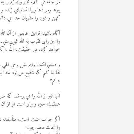
مراجعه مي كنم. نذر و نيازم را به 
پيرها ومرادها و یا انسانهاي زنده و
كهن و غيره را مقربان خدا مي دانم
آگاه باشيد: قوانین خالص از آن الل
را جز براى تقرب به الله نمى‌پرستيم
خواهد كرد. در حقيقت، الله ، آنکه د
و دستوراتشان برايم مثل وحي الهي ب
تقاضا كنم كه شفيع من نزد خدا با
بدانم؟
آنها غیر از الله را مي پرستند که ضرر
هستند!» منزه و برتر است او از آن شري
اگر جواب مثبت است، متاَسفانه ند
را نجات دهم چون: