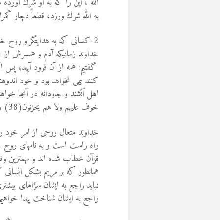
الله ، اين را كه به او شرك آورده 
به الله شرك ورزد، قطعاً دچار گمراه
2-کسانی که به هدایتگر و روح خداوند ایمان نداشته باشند ، کافر و مشرک محسوب می شوند:
خداوند زمانیکه آدم و همسرش از 
گفتيم: همه از آن فرود آييد؛ پس اگ
كنند بيمى نخواهد بود و خود اندوه
اهل آتشند و جاودانه در آنجا خواهند
خوف عليهم ولا هم يحزنون(38) والذين كفروا وكذبوا بآياتنا أولئك أصحاب النار هم فيها خالدون (2:39)
خداوند متعال روحی از امر خود را
راه راست است و به نامهای روح ،
قرآن خطاب شده اند و مهمترین وظیف
همانطور که بر مریم بشکل انسانی کا
نباید راجع به ایشان سؤالهای بیشتری
راجع به ایشان شناخت پیدا خواهیم