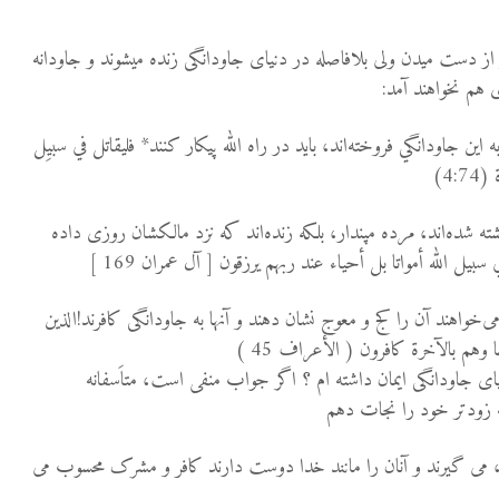
از دست میدن ولی بلافاصله در دنیای جاودانگی زنده میشوند و جاودانه
 هم نخواهند آمد:
ن جاودانگي فروخته‌اند، باید در راه الله پیکار کنند* فليقاتل في سبيِل
4:)
ته شده‌اند، مرده مپندار، بلكه زنده‌اند كه نزد مالکشان روزى داده
سبيل الله أمواتا بل أحياء عند ربهم يرزقون [ آل عمران 169 ]
و می‌خواهند آن را کج و معوج نشان دهند و آنها به جاودانگی کافرند!الذين
وهم بالآخرة كافرون ( الأعراف 45 )
یای جاودانگی ایمان داشته ام ؟ اگر جواب منفی است، متاَسفانه
ه زودتر خود را نجات دهم
 ، می گیرند و آنان را مانند خدا دوست دارند کافر و مشرک محسوب می