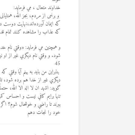
خداوند متعال ، مي فرمايد:
و برخى از مردم، بجز الله، همتایان
كه ايمان آورده‌اند،نهايت دوست داش
كه عذاب را مشاهده كنند تمام قدرت 
و همچنین مي فرمايد: «وقتي نام خدا
شود. و وقتي نام ديگري غير از او ني
45
بنابراين من بايد به بينم آيا وقتي كه
ديگري غير از خدا هم برده شود،‌ 
گويد: اشهد ان لا اله الا الله، حتم
تنها برايم كافي نيست و احساس كمب
ببرند تا راضي و خوشحال شوم؟ اگر 
خود را نجات دهم