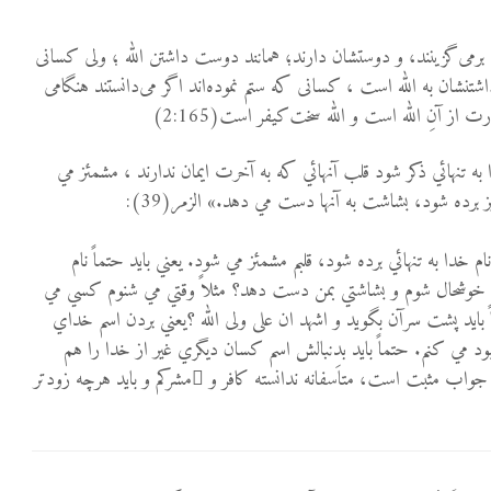
ی برمى‌گزينند، و دوستشان دارند؛ همانند دوست داشتن الله ؛ ولى كسانى
تنشان به الله است ، كسانى كه ستم نموده‌اند اگر مى‌دانستند هنگامى
از آنِ الله است و الله سخت‌كيفر است(2:165)
 به تنهائي ذكر شود قلب آنهائي كه به آخرت ايمان ندارند ،‌ مشمئز مي
ز برده شود،‌ بشاشت به آنها دست مي دهد.» الزمر(39):
 نام خدا به تنهائي برده شود، قلبم مشمئز مي شود. يعني بايد حتماً نام
تا خوشحال شوم و بشاشتي بمن دست دهد؟ مثلاً وقتي مي شنوم كسي مي
اً بايد پشت سرآن بگويد و اشهد ان علی ولی الله ؟يعني بردن اسم خداي
ود مي كنم. حتماً بايد بدنبالش اسم كسان ديگري غير از خدا را هم
جواب مثبت است، متاَسفانه ندانسته کافر و ُمشركم و بايد هرچه زودتر