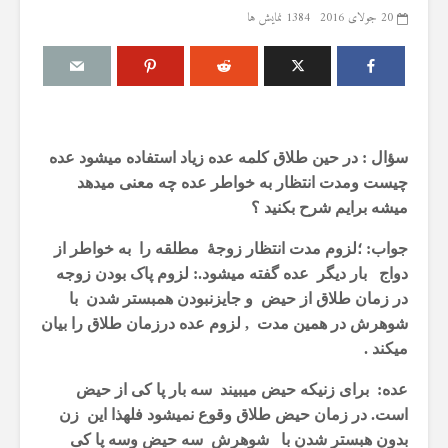
20 جولای 2016
1384 نمایش ها
درباره سنگ زدن به
مقصود از «کت
شیطان و دویدن مردان
در آیه ۷۸ سوره واقعه
سؤال : در حین طلاق کلمه عده زیاد استفاده میشود عده
میان صفا و مروه
17 جولای 2026
چیست ومدت انتظار به خواطر عده چه معنی میدهد
20 جولای 2026
19 نمایش ها
میشه برایم شرح بکنید ؟
28 نمایش ها
آیا سوراخ کر
جواب: ؛لزوم مدت انتظار زوجۀ مطلقه را به خواطر از
شوهرم به سراغ زن دیگری
کشتن آن نوجو
دواج بار دیگر عده گفته میشود.: لزوم پاک بودن زوجه
رفته، اما مرا طلاق
دیوار، ارتباطی 
نمی‌دهد. چه باید کرد؟
آینده داشت؟
در زمان طلاق از حیض و جایزنبودن همبستر شدن با
19 جولای 2026
8 جولای 2026
شوهرش در همین مدت , لزوم عده درزمان طلاق را بیان
22 نمایش ها
24 نمایش ها
میکند .
آیا اگر مسلمانی فردی
منظور از «وَف
عده: برای زنیکه حیض میبیند سه بار پا کی از حیض
غیرمسلمان را بکشد، حکم
ساختن یا درخ
قصاص درباره او اجرا
است. در زمان حیض طلاق وقوع نمیشود فلهذا این زن
4 جولای 2026
می‌شود؟
15 نمایش ها
بدون هبستر شدن با شوهرش سه حیض وسه پا کی