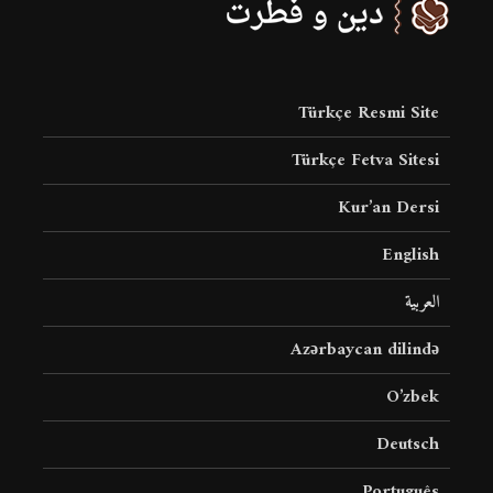
Türkçe Resmi Site
Türkçe Fetva Sitesi
Kur’an Dersi
English
العربية
Azərbaycan dilində
O’zbek
Deutsch
Português