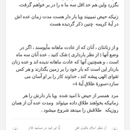
19 جولای 2026
بگزرد واین هم حد اقل سه ما ه را در بر خواهم گرفت.
37 نمایش ها
زنیکه حیض نمیبیند ویا بار دار هست مدت زمان عده اش
در آیۀ کریمه چنین ذکر گردیده هست
و از زنانتان ، آنان که از عادت ماهانه مأیوسند ، اگر در
وضع آنها ( از نظر بارداری ) شک کنید ، عده آنان سه ماه
است ، و همچنین آنها که عادت ماهانه ندیده اند و عده زنان
باردار این است که بار خود را بر زمین بگذارند و هر کس
تقوای الهی پیشه کند ، خداوند کار را بر او آسان می
سازد«سورۀ طلاق آیۀ 4»
مرد همسر از حیض نا امید شده ویا بار دارش را هر
زمانیکه بخواهند طلاق داده میتواند ومدت عده آن از همان
روزیکه طلاقش را میدهد شروع میشود .
از منظر اسلام عاقبت اهل
آیا می شود در مساجد تئاتر