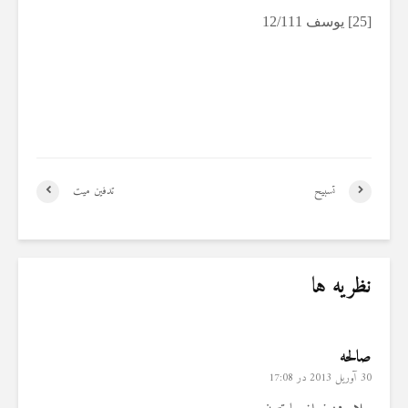
[25] یوسف 12/111
تسبیح
تدفین میت
نظریه ها
صالحه
30 آوریل 2013 در 17:08