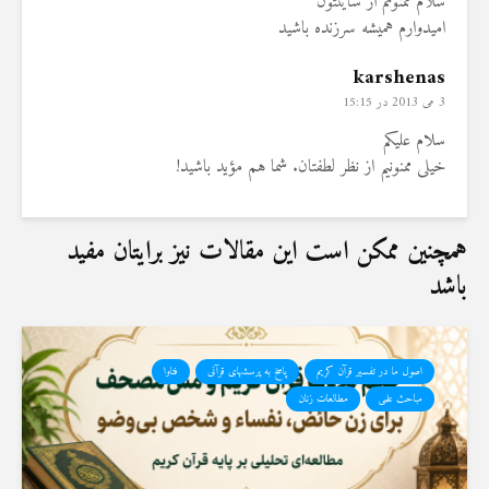
سلام ممنونم از سایتتون
امیدوارم همیشه سرزنده باشید
karshenas
3 می 2013 در 15:15
سلام علیکم
خیلی ممنونیم از نظر لطفتان. شما هم مؤید باشید!
همچنین ممکن است این مقالات نیز برایتان مفید
باشد
اصول ما در تفسیر قرآن کریم
پاسخ به پرسشهای قرآنی
فتاوا
مباحث علمی
مطالعات زنان