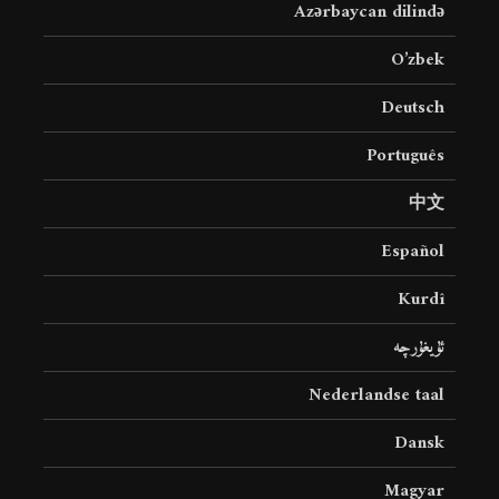
Azərbaycan dilində
O’zbek
Deutsch
Português
中文
Español
Kurdî
ئۇيغۇرچە
Nederlandse taal
Dansk
Magyar