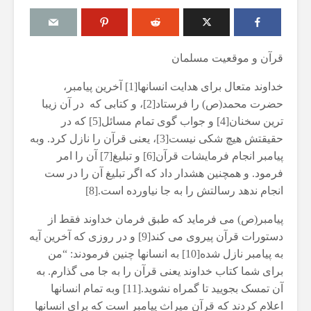
قرآن و موقعیت مسلمان
خداوند متعال برای هدایت انسانها[1] آخرین پیامبر،
دت در
آیا اگر مسلمانی فردی
آیا برای یک مس
حضرت محمد(ص) را فرستاد[2]، و کتابی که در آن زیبا
غیرمسلمان را بکشد، حکم
است که در ک
قصاص درباره او اجرا
ترین سخنان[4] و جواب گوی تمام مسائل[5] که در
غیرمسلمان در
می‌شود؟
کند؟
حقیقتش هیچ شکی نیست[3]، یعنی قرآن را نازل کرد. وبه
19 جولای 2026
10 آگوست 2026
پیامبر انجام فرمایشات قرآن[6] و تبلیغ[7] آن را امر
37 نمایش ها
1 نمایش ها
فرمود. و همچنین هشدار داد که اگر تبلیغ آن را در ست
ن
مقصود از «کتاب مکنون»
انجام ندهد رسالتش را به جا نیاورده است.[8]
حكم تلاوت قرآ
در آیه ۷۸ سوره واقعه
مسّ مصحف ب
حائض، نفساء
پیامبر(ص) می فرماید که طبق فرمان خداوند فقط از
17 جولای 2026
بی‌وضو
19 نمایش ها
دستورات قرآن پیروی می کند[9] و در روزی که آخرین آیه
یگری
6 آگوست 2026
به پیامبر نازل شده[10] به انسانها چنین فرمودند: “من
آیا سوراخ کردن کشتی،
18 نمایش ها
برای شما کتاب خداوند یعنی قرآن را به جا می گذارم. به
؟
کشتن آن نوجوان و ساختن
دیوار، ارتباطی با علم غیبِ
اذکار قران کری
آن تمسک بجویید تا گمراه نشوید.[11] وبه تمام انسانها
آینده داشت؟
4 آگوست 2026
اعلام کردند که قرآن میراث پیامبر است که برای انسانها