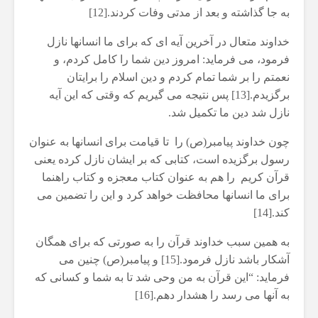
8 جولای 2026
11 نمایش ها
به جا گذاشته و بعد از مدتی وفات کردند.[12]
24 نمایش ها
خداوند متعال در آخرین آیه ای که برای ما انسانها نازل
فرمود، می فرماید: امروز دین شما را کامل کردم، و
نعمتم را بر شما تمام کردم و دین اسلام را برایتان
برگزیدم.[13] پس نتیجه می گیریم که وقتی که این آیه
نازل شد دین ما تکمیل شد.
چون خداوند پیامبر(ص) را تا قیامت برای انسانها به عنوان
رسول برگزیده است، کتابی که بر ایشان نازل کرده یعنی
قرآن کریم را هم به عنوان کتاب معجزه و کتاب راهنما
برای ما انسانها محافظت خواهد کرد و این را تضمین می
کند.[14]
به همین سبب خداوند قرآن را به صورتی که برای همگان
آشکار باشد نازل فرمود.[15] و پیامبر(ص) چنین می
فرماید: “این قرآن به من وحی شد تا به شما و کسانی که
به آنها می رسد را هشدار دهم.[16]