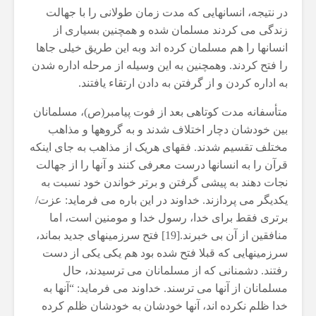
در نتیجه، انسانهایی که مدت زمان طولانی را با جهالت
زندگی می کردند مسلمان شده و همچنین بسیاری از
انسانها را هم مسلمان کرده اند وبه این طریق خیلی جاها
را فتح کردند. وهمچنین به این وسیله از مرحله اداره شدن
به اداره کردن و از گرفتن به دادن ارتقاء یافتند.
متأسفانه مدت کوتاهی بعد از فوت پیامبر(ص)، مسلمانان
بین خودشان دچار اختلاف شدند و به گروهها و مذاهب
مختلف تقسیم شدند. فقهای هریک از مذاهب به جای اینکه
قرآن را به انسانها درست معرفی کنند و آنها را از جهالت
نجات دهند به پیشی گرفتن و برتر خواندن خود نسبت به
یکدیگر می پردازند. خداوند در این باره می فرماید: عزت/
برتری فقط برای خدا، رسول خدا و مومنین است، اما
منافقین از آن بی خبرند.[19] فتح سرزمینهای جدید بماند،
سرزمینهایی که قبلا فتح شده بود هم یکی یکی از دست
رفتند. دشمنانی که از مسلمانان می ترسیدند، حال
مسلمانان از آنها می ترسند. خداوند می فرماید: “آنها به
خدا ظلم نکرده اند، آنها خودشان به خودشان ظلم کرده