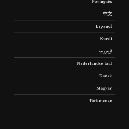
Português
中文
Español
Kurdî
ئۇيغۇرچە
Nederlandse taal
Dansk
Magyar
Türkmence