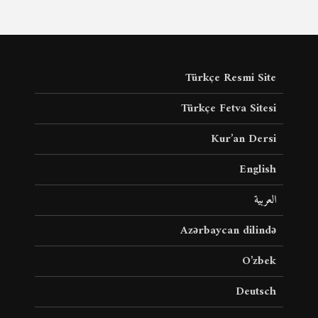
Türkçe Resmi Site
Türkçe Fetva Sitesi
Kur’an Dersi
English
العربية
Azərbaycan dilində
O’zbek
Deutsch