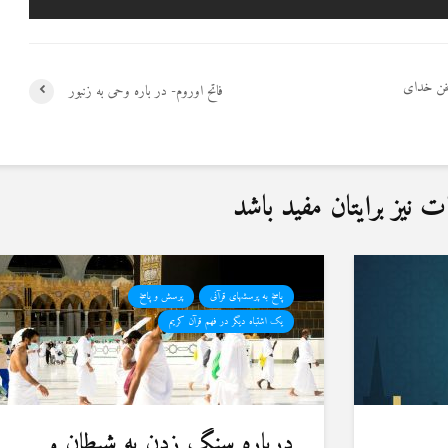
خن خدای
فاتح اوروم- در باره وحی به زنبور
نیز برایتان مفید باشد
پاسخ به پرسشهای قرآنی
پرسش و پاسخ
یک اشتباه دیگر در فهم قرآن کریم
درباره سنگ زدن به شیطان و