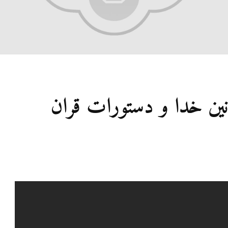
19 نمایش ها
آیا اگر مسلما
غیرمسلمان را
قصاص درباره 
می‌شود؟
19 جولای 2026
36 نمایش ها
نین خدا و دستورات قران
مقصود از «ک
در آیه ۷۸ سوره واقعه
17 جولای 2026
18 نمایش ها