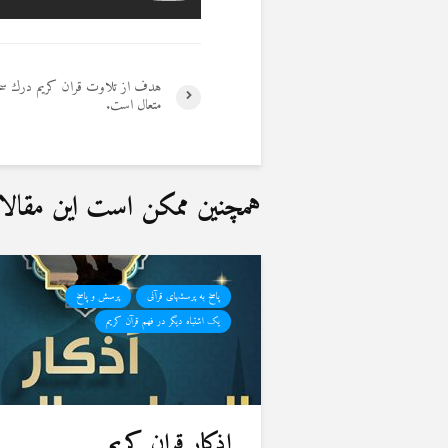
هدف از تلاوت قران کریم درك س
متعال است.
همچنین ممکن است این مقالات 
پاسخ به پرسشهای قرآنی
پرسش و پاسخ
یک اشتباه دیگر در فهم قرآن کریم
اذکار قران کریم