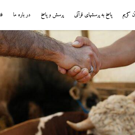
ن کریم
پاسخ به پرسشهای قرآنی
پرسش و پاسخ
در باره ما
فت
درباره سنگ زدن به
شیطان و دویدن مردان
میان صفا و مروه
20 جولای 2026