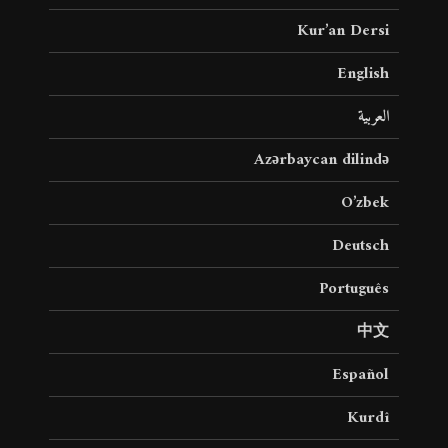
Kur’an Dersi
English
العربية
Azərbaycan dilində
O’zbek
Deutsch
Português
中文
Español
Kurdî