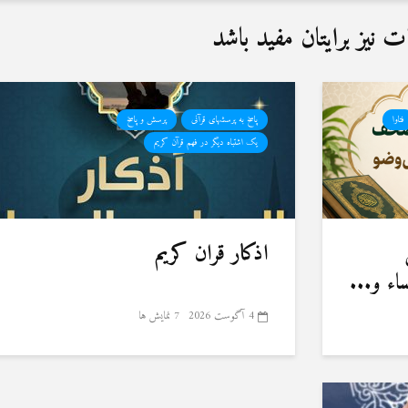
نیز برایتان مفید باشد
فتاوا
پاسخ به پرسشهای قرآنی
پرسش و پاسخ
یک اشتباه دیگر در فهم قرآن کریم
اذکار قران کریم
ء و...
4 آگوست 2026
7 نمایش ها