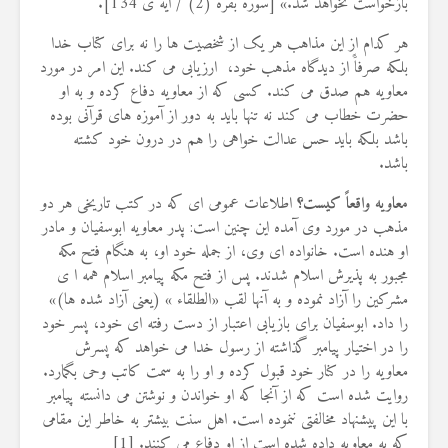
بازخواست نخواهد شد.» [سوره بقره (2) / آیه ی 134].
22 نمایش ها
هر کدام از این مذاهب هر یک از شخصیت ها را نه برای کتاب خدا
بلکه صرفاًَ از دیدگاه مذهب خود، ارزیابی می کند. این امر در مورد
معاویه هم صدق می کند. کسی که از معاویه دفاع کرده و به او
حضرت خطاب می کند نه تنها باید به دور از آموزه های قرآنی بوده
باشد بلکه باید حس عدالت خواهی را هم در درون خود کشته
باشد.
معاویه واقعاً کیست؟
اطلاعات عمومی ای که در کتب تاریخی هر دو
مذهب در مورد وی آمده این چنین است: پدر معاویه ابوسفیان و مادر
او هنده است. خانواده ای وی، از جمله خود او، به هنگام فتح مکه
مجبور به پذیرش اسلام شدند. پس از فتح مکه پیامبر اسلام همه ا ی
مشرکین را آزاد نموده و به آنها لقب «الطلقاء » (یعنی آزاد شده ها)»
را داد. ابوسفیان برای بازیابی اعتبار از دست رفته ای خود، پسر خود
را در اختیار پیامبر گذاشته از رسول خدا می خواهد که پسرش
معاویه را در کنار خود قبول کرده و او را به سمت کاتب وحی بگمارد.
روایت شده است که از آنجا که او خواندن و نوشتن می دانسته پیامبر
با این پیشنهاد مخالفتی ننموده است. اهل سنت بیشتر به خاطر این مقامی
که به معاویه داده شده است از او دفاع می کنند. [1]