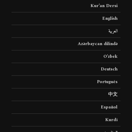
Kur’an Dersi
English
العربية
Azərbaycan dilində
O’zbek
Deutsch
Português
中文
Español
Kurdî