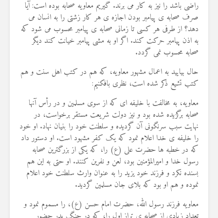
راضی باشد را نیز به کار می برند. گیریم معاویه صحابه بوده است: آیا
صرف صحابه ی پیامبر بودن اجازه ی هر کار زشتی را به انسان می
دهد؟ از طرفی هر کسی تا زمانی صحابه ی پیامبر محسوب می شود که
به اذن پیامبر حرکت کند. اگر او به مشی پیامبر خیانت کند دیگر
صحابه محسوب نمی گردد.
حال بیایید به اعمال مشهور معاویه، که هم در کتب اهل سنت و هم
کتب تشیع ذکر شده است، نظری بافکنیم:
معاویه، به مخالفت با خلیفه ای که از سوی مسلمین و در رأس آنها
صحابه برگزیده شده بود و نیز دولت شریعت مستقر برخواست، در
نهایت سبب سرنگونی آن گردیده و سلطنت خود را بنیان نهاد. او خود
را خلیفه ی خدا اعلام نمود که یک کفر مشهود است. او دستور داد
که در خطبه ها حضرت علی (ع) را، که یکی از بزرگترین صحابه
رسول خدا و امیرالمؤمنین بود، لعن و نفرین کنند. او حتی به این هم
بسنده نکرد و فرزند خود یزید را به عنوان وارث سلطنت خود اعلام
نموده و هم او بود که بلای جان مسلمین گردید.
معاویه فرزند رسول الله، حضرت امام حسن (ع)، را مسموم نمود و
تعداد زیادی از صحابه ی تراز اول را، که در جنگ بدر حضور