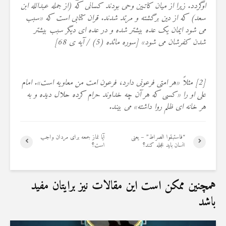
اوگردد. زیرا از میان کاتبین وحی بودند کسانی که (از جمله عبدالله ابن
سعد) که از دین برگشته و مرتد شدند. قران کتابی است که «سبب
می شود ایمان یک عده بیشتر شده و در عده ای دیگر سبب بیشتر
شدن کفرشان می شود» [سوره مائده (5) / آیه ی 68]
[2] مثلاً «هر امتی فرعونی دارد، فرعون امت من معاویه است». امام
علی او را «کسی که هر آن چه خداوند حرام کرده حلال دیده و به
هر خانه ای ظلم روا داشته» می بیند.
“فاستبقوا الصراط” – یعنی
آیا نماز جمعه برای مردان واجب
انسان باید عجله کند؟
است؟
همچنین ممکن است این مقالات نیز برایتان مفید
باشد