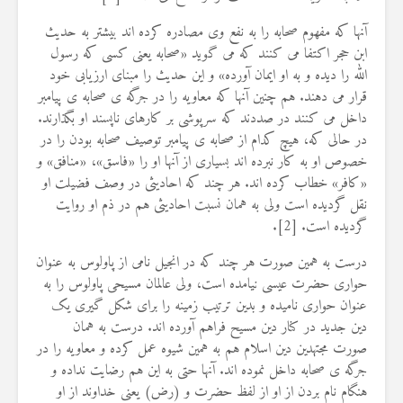
آنها که مفهوم صحابه را به نفع وی مصادره کرده اند بیشتر به حدیث
ابن حجر اکتفا می کنند که می گوید «صحابه یعنی کسی که رسول
الله را دیده و به او ایمان آورده» و این حدیث را مبنای ارزیابی خود
قرار می دهند. هم چنین آنها که معاویه را در جرگه ی صحابه ی پیامبر
داخل می کنند در صددند که سرپوشی بر کارهای ناپسند او بگذارند.
در حالی که، هیچ کدام از صحابه ی پیامبر توصیف صحابه بودن را در
خصوص او به کار نبرده اند بسیاری از آنها او را «فاسق»، «منافق» و
«کافر» خطاب کرده اند. هر چند که احادیثی در وصف فضیلت او
نقل گردیده است ولی به همان نسبت احادیثی هم در ذم او روایت
گردیده است. [2].
درست به همین صورت هر چند که در انجیل نامی از پاولوس به عنوان
حواری حضرت عیسی نیامده است، ولی عالمان مسیحی پاولوس را به
عنوان حواری نامیده و بدین ترتیب زمینه را برای شکل گیری یک
دین جدید در کنار دین مسیح فراهم آورده اند. درست به همان
صورت مجتهدین دین اسلام هم به همین شیوه عمل کرده و معاویه را در
جرگه ی صحابه داخل نموده اند. آنها حتی به این هم رضایت نداده و
هنگام نام بردن از او از لفظ حضرت و (رض) یعنی خداوند از او