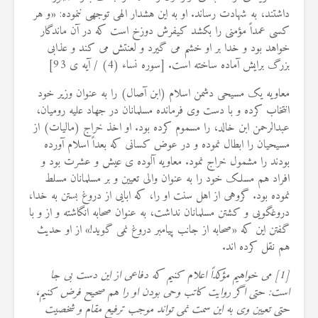
داشتند، به شهادت رساند. او به این هشدار الهی توجهی ننموده: «و هر
کسی عمداً مؤمنی را بکشد کیفرش دوزخ است که در آن ماندگار
خواهد بود و خدا بر او خشم می گیرد و لعنتش می کند و عذابی
بزرگ برایش آماده ساخته است. [سوره نساء (4) / آیه ی 93]
معاویه یک مسیحی دشمن اسلام (ابن آصال) را به عنوان وزیر خود
انتخاب کرده و با دست وی فرمانده مسلمانان در جهاد علیه رومیان،
عبدالرحمن ابن خالد، را مسموم کرده بود. او اخذ خراج (مالیات) از
مسیحیان را ابطال نموده و در عوض کسانی که بعداً اسلام آورده
بودند را مشمول خراج نمود. معاویه آلوده ی عیش و عشرت بود و
افراد هم مسلک خود را به عنوان والی تعیین و بر مسلمانان مسلط
نموده بود. گروهی از اهل سنت او را، که ابایی از دروغ بستن به خدا،
دروغگویی و کشتن مسلمانان نداشت، به عنوان صحابه انگاشته و از و با
گفتن این که «صحابه از جانب پیامبر دروغ نمی گوید!» از او حدیث
هم نقل کرده اند.
[1] می خواهیم مؤکداً اعلام کنیم که دفاعی از این دست بی جا
است: حتی اگر روایت کاتب وحی بودن او را هم صحیح فرض کنیم،
حتی تعیین وی به این سمت نمی تواند موجب ترفیع مقام و شخصیت