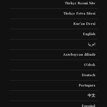
Türkçe Resmi Site
Türkçe Fetva Sitesi
Kur’an Dersi
English
العربية
Azərbaycan dilində
O’zbek
Deutsch
Português
中文
Español