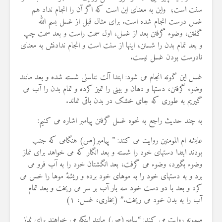
19 جولای 2026
سنت است؛ واین به معنای این است که اگر آن را انجام نداد هم
36 نمایش ها
غسل درست انجام شده است. برای مثال قبل از غسل بسم الله
گفتن، وضوء گرفتن بعد از غسل، اول سمت راست و بعد سمت چپ
و بعد تمام بدن را شستن، اینها از سنت است و انجام ندادنش به معنای
نادرست بودن غسل نیست.
غسل این گونه انجام می شود: ابتدا آلت تناسلی شسته شده و بعد مانند
وضوء گرفتن، دستها و دهان و بینی را تمیز کرده و تمام بدن را آب می
گیریم به طوری که جای خشک در بدن باقی نماند.
به چند حدیث راجع به نحوه غسل گرفتن پیامبر اشاره می کنیم:
عایشه ام المومنین روایت می کند: ” پیامبر(ص) هنگامی که جنب
بودند ابتدا دستهای خود را شسته و بعد انگار که می خواهد برای نماز
وضوء بگیرد، وضوء می گرفت، بعد انگشتان خود را به آب فرو می
برد و به دستهای خود را به موهای خود برده و ریشۀ موها را خس می
کرد و بعد با دو دست خود سه بار آب بر سر می ریخت و بعد تمام
آب را به بدن خود می ریخت.” (بخاری، غسل، ۱)
میمونه روایت می کند: “پیامبر(ص) مانند اینکه می خواهند برای نماز