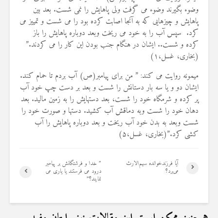
وضوء بگیرند وضوء می گرفت ولی پاهایش را نمی شست. بعد بین
پاهایش و چیزهایی که به آنجا اصابت کرده بود را می شست و تمییز می
کرد. سپس آب را به خود می ریخت وبعد دوباره پاهایش را باز
کرده و شست.. ایشان در هنگام جنب بودن این کار را می کردند.”
(بخاری، غسل،۱)
میمونه روایت می کند: ” من برای پیامبر(ص) آب بردم تا حمام کند.
ایشان دو و یا سه بار دستانش را شست و بعد بر دست چپ خود آب
پر کرده و شرمگاه خود را شست، بعد دستهایش را به زمین مالید. بعد
دهان خود را شست وبه دماقش آب کشید. دستها و صورت خود را
شست وبعد به بدن خود آب ریخت و بعد دوباره پاهایش را آب
کشی کرد.”(بخاری، غسل،۵)
آیا فرزندخوانده سهم‌الارث
” خدا و فرشتگانش بر پیامبر
می‌برد؟
درود مى‏ فرستند یا یاری می
نمایند؟”