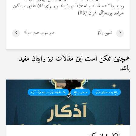
رسید پراکنده شدند و اختلاف ورزیدند و و براى آنان عذابى سهمگین
خواهد بود
»(
آل عمران /105
تسبیح و ذکر
تعبیر خواب صحت دارد؟
همچنین ممکن است این مقالات نیز برایتان مفید
باشد
پاسخ به پرسشهای قرآنی
پرسش و پاسخ
یک اشتباه دیگر در فهم قرآن کریم