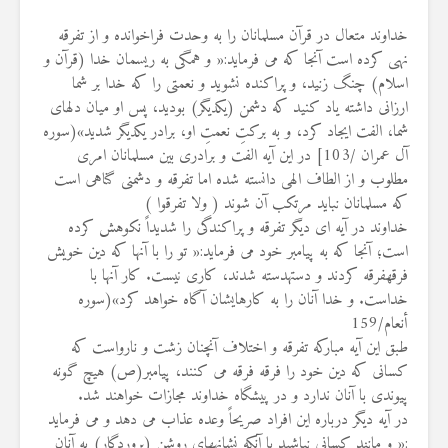
خداوند متعال در قرآن مسلمانان را به وحدت فراخوانده و از تفرقه
نهی کرده است آنجا که می فرماید
:«
و همگى به ریسمان خدا (قرآن و
اسلام) چنگ زنید، و پراکنده نشوید و نعمتى را که خدا بر شما
ارزانى داشته یاد کنید که دشمن (یکدیگر) بودید، پس او میان دلهاى
شما، الفت ایجاد کرد، و به برکتِ نعمتِ او، برادر یکدیگر شدید
»(
سوره
آل عمران /103
]
در این آیه الفت و برادری بین مسلمانان امری
مطلوب و از الطاف الهی دانسته شده اما تفرقه و دشمنی گناهی است
که مسلمانان نباید مرتکب آن شوند ( ولا تفرقوا
)
خداوند در آیه ای دیگر تفرقه و پراکندگی را شدیداً نکوهش کرده
است؛ آنجا که به پیامبر خود می فرماید:« تو را با آنها که دین خویش
فرقه‏فرقه کردند و دسته‏دسته شدند، کارى نیست. کار آنها با
خداست. و خدا آنان را به کارهایشان آگاه خواهد کرد
»(
سوره
أنعام/159
طبق این آیه مبارکه تفرقه و اختلاف آنچنان زشت و نارواست که
کسانى که دین خود را فرقه فرقه می کنند، پیامبر(ص) هیچ گونه
پیوندی با آنان ندارد و در پیشگاه خداوند مجازات خواهند شد
.
در آیه دیگر درباره این افراد صریحاً وعده عذاب می دهد و می فرماید
:«
و مانند کسانى نباشید با آنکه نشانه‏هاى روشن (پروردگار) به آنان