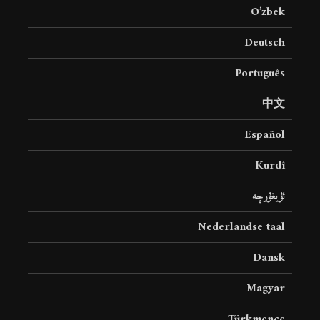
O’zbek
Deutsch
Português
中文
Español
Kurdî
ئۇيغۇرچە
Nederlandse taal
Dansk
Magyar
Türkmence