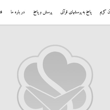
ن کریم
پاسخ به پرسشهای قرآنی
پرسش و پاسخ
در باره ما
فت