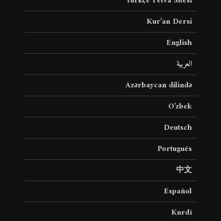
Türkçe Fetva Sitesi
Kur’an Dersi
English
العربية
Azərbaycan dilində
O’zbek
Deutsch
Português
中文
Español
Kurdî