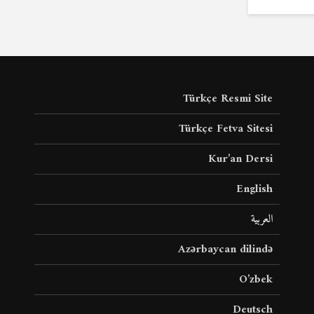
Türkçe Resmi Site
Türkçe Fetva Sitesi
Kur’an Dersi
English
العربية
Azərbaycan dilində
O’zbek
Deutsch