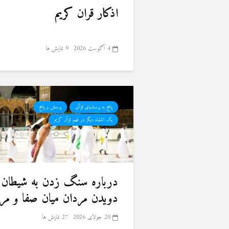
اذکار قران کریم
4 آگوست 2026
9 نمایش ها
پاسخ به پرسشهای قرآنی
پرسش و پاسخ
یک اشتباه دیگر در فهم قرآن کریم
درباره سنگ زدن به شیطان 
دویدن مردان میان صفا و مر
20 جولای 2026
27 نمایش ها