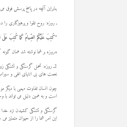
بنابراين آنچه در پاسخ پرسش فوق 
ـ روزه: روح تقوا و پرهيزگارى را 
"
كُتِبَ عَلَيْكُم الصِّيامُ كَما كُتِبَ عَلَى ال
«
روزه بر شما نوشته شد همان گونه ك
2
ـ روزه: تحمل گرسنگى و تشنگى ز
نعمت هاى بى انتهاى الهى و سيرا
چون انسان تفاوت مهمی با دیگر م
است و به همین دلیل می تواند با 
گرسنگی و تشنگی کشیدن نزد خدا ف
این امر شما را از حیوان متمایز می 