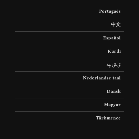
Português
中文
Español
Kurdî
ئۇيغۇرچە
Nederlandse taal
Dansk
Magyar
Türkmence