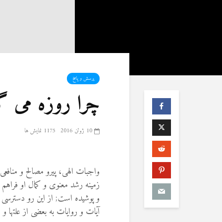
پرسش و پاسخ
چرا روزه می گ
10 ژوئن 2016
1175 نمایش ها
واجبات الهى، پيرو مصالح و منافعى
زمينه رشد معنوى و كمال او فراهم 
و پوشيده است; از اين رو دسترسى 
آيات و روايات به بعضى از علتها و