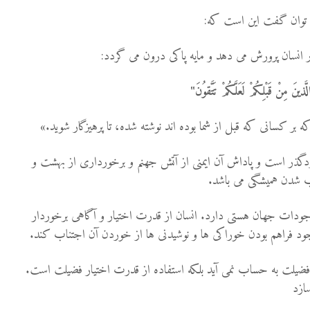
مى توان گفت اين است كه
:
در انسان پرورش مى دهد و مايه پاكى درون مى گردد
:
َّذينَ مِنْ قَبْلِكُمْ لَعَلَّكُمْ تَتَّقوُنَ"
ه بر كسانى كه قبل از شما بوده اند نوشته شده، تا پرهيزگار شويد
.»
ودگذر است و پاداش آن ايمنى از آتش جهنم و برخوردارى از بهشت و
ب شدن هميشگى مى باشد
.
وجودات جهان هستی دارد. انسان از قدرت اختیار و آگاهی برخوردار
وجود فراهم بودن خوراکی ها و نوشیدنی ها از خوردن آن اجتناب کند
.
ضیلت به حساب نمی آید بلکه استفاده از قدرت اختیار فضیلت است.
سازد