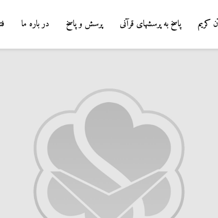
ن کریم
پاسخ به پرسشهای قرآنی
پرسش و پاسخ
در باره ما
فت