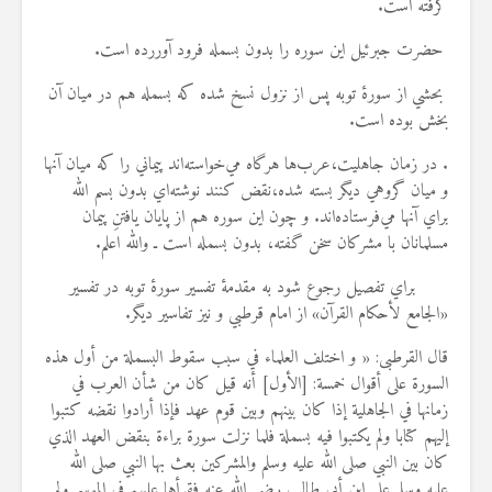
گرفته است.
19 جولای 2026
36 نمایش ها
حضرت جبرئيل اين سوره را بدون بسمله فرود آوررده است.
بحشي از سورۀ توبه پس از نزول نسخ شده كه بسمله هم در ميان آن
بخش بوده است.
. در زمان جاهليت،عرب‌ها هرگاه مي‌خواسته‌اند پيماني را كه ميان آنها
و ميان گروهي ديگر بسته شده،نقض كنند نوشته‌اي بدون بسم الله
براي آنها مي‌فرستاده‌اند. و چون اين سوره هم از پايان يافتنِ پيمان
مسلمانان با مشركان سخن گفته، بدون بسمله است ـ والله اعلم.
براي تفصيل رجوع شود به مقدمۀ تفسير سورۀ توبه در تفسير
«الجامع لأحكام القرآن» از امام قرطبي و نيز تفاسير ديگر.
قال القرطبی: « و اختلف العلماء في سبب سقوط البسملة من أول هذه
السورة على أقوال خمسة: [الأول] أنه قيل كان من شأن العرب في
زمانها في الجاهلية إذا كان بينهم وبين قوم عهد فإذا أرادوا نقضه كتبوا
إليهم كتابا ولم يكتبوا فيه بسملة فلما نزلت سورة براءة بنقض العهد الذي
كان بين النبي صلى الله عليه وسلم والمشركين بعث بها النبي صلى الله
عليه وسلم علي ابن أبي طالب رضي الله عنه فقرأها عليهم في الموسم ولم