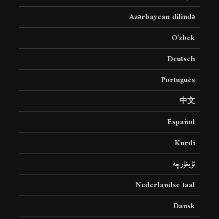
Azərbaycan dilində
O’zbek
Deutsch
Português
中文
Español
Kurdî
ئۇيغۇرچە
Nederlandse taal
Dansk