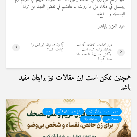
يبسمل في ذلك على ما جرت به عادتهم في نقض العهد من ترك
البسملة. و… الخ»
عبد العزیز بایاندر
دور انداختن کاغذی که اسم
آیا زن می تواند ابوینش را
خداوند نوشته شده است
زیارت کند؟
حکمش چیست؟ آیا حتما باید
حفظ شود؟
همچنین ممکن است این مقالات نیز برایتان مفید
باشد
اصول ما در تفسیر قرآن کریم
پاسخ به پرسشهای قرآنی
فتاوا
مباحث علمی
مطالعات زنان