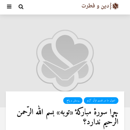
اصول ما در تفسیر قرآن کریم
پرسش و پاسخ
چرا سورۀ مباركۀ «توبه» بسم الله الرّحمن
الرّحیم ندارد؟